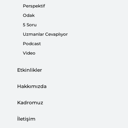
ettiler.
Perspektif
Odak
Paylaş:
5 Soru
Uzmanlar Cevaplıyor
Podcast
Video
Etkinlikler
Hakkımızda
Kadromuz
Türkiye’de seçimler yapıldı
İletişim
ve
muhalefet
Ankara ve İzmir dâhil olmak