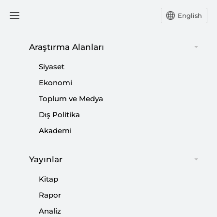
English
Araştırma Alanları
#
MUHAMMED MURSİ
Siyaset
Ekonomi
Toplum ve Medya
Dış Politika
Türkiye’deki Afrikalı Öğrencilerin Önemini
Akademi
Hatırlamak
Yayınlar
|
YORUM
FARUK TAŞCI
Kitap
Rapor
Analiz