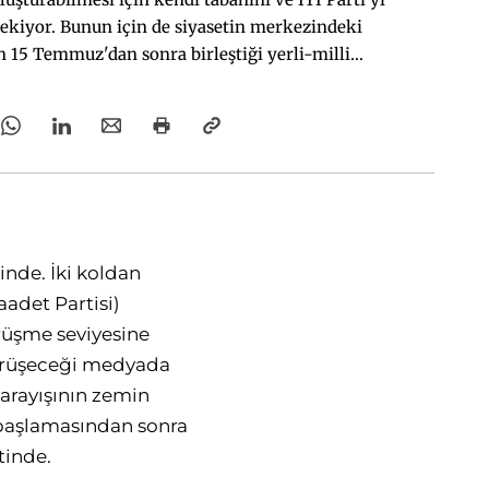
ekiyor. Bunun için de siyasetin merkezindeki
n 15 Temmuz'dan sonra birleştiği yerli-milli
an uzaklaşması gerekli.
inde. İki koldan
Saadet Partisi)
örüşme seviyesine
görüşeceği medyada
 arayışının zemin
 başlamasından sonra
tinde.