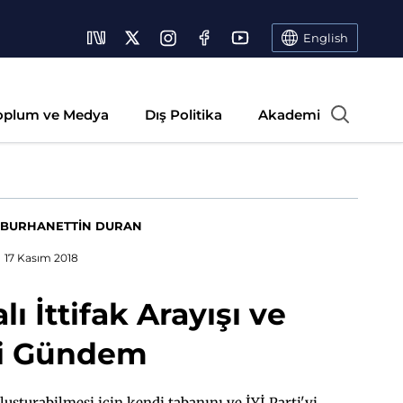
English
oplum ve Medya
Dış Politika
Akademi
BURHANETTİN DURAN
17 Kasım 2018
ı İttifak Arayışı ve
i Gündem
luşturabilmesi için kendi tabanını ve İYİ Parti'yi