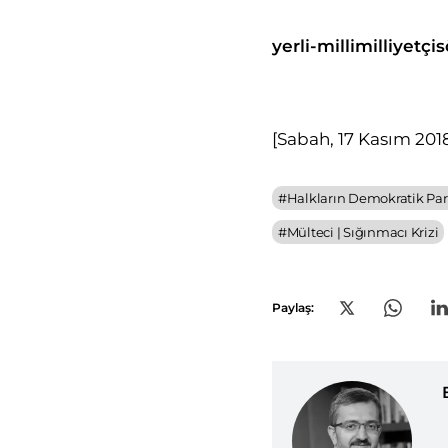
yerli-milli
milliyetçi
s
[Sabah, 17 Kasım 201
#
Halkların Demokratik Part
#
Mülteci | Sığınmacı Krizi
Paylaş: