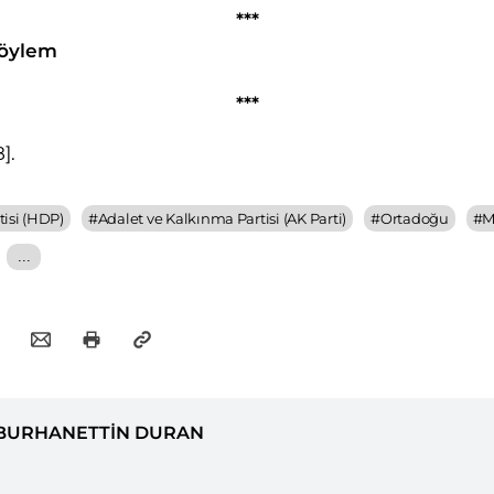
***
öylem
***
8]
.
isi (HDP)
#
Adalet ve Kalkınma Partisi (AK Parti)
#
Ortadoğu
#
M
...
BURHANETTİN DURAN