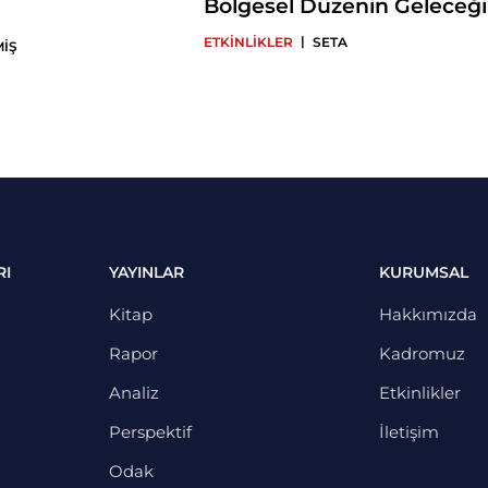
Bölgesel Düzenin Geleceği
|
ETKİNLİKLER
SETA
MİŞ
RI
YAYINLAR
KURUMSAL
Kitap
Hakkımızda
Rapor
Kadromuz
Analiz
Etkinlikler
Perspektif
İletişim
Odak