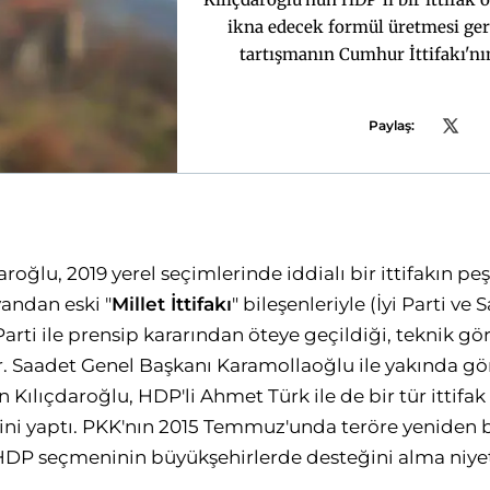
ikna edecek formül üretmesi ger
tartışmanın Cumhur İttifakı'nı
mutabakatt
Paylaş:
roğlu, 2019 yerel seçimlerinde iddialı bir ittifakın peş
yandan eski "
Millet İttifakı
" bileşenleriyle (İyi Parti ve 
 Parti ile prensip kararından öteye geçildiği, teknik g
or. Saadet Genel Başkanı Karamollaoğlu ile yakında 
n Kılıçdaroğlu, HDP'li Ahmet Türk ile de bir tür ittifak
sini yaptı. PKK'nın 2015 Temmuz'unda teröre yeniden
 HDP seçmeninin büyükşehirlerde desteğini alma niye