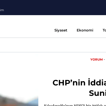
şim
Siyaset
Ekonomi
T
-
YORUM
CHP’nin İddial
Sun
Kılıçdaroğlu'nun HDP'li bir ittifak o