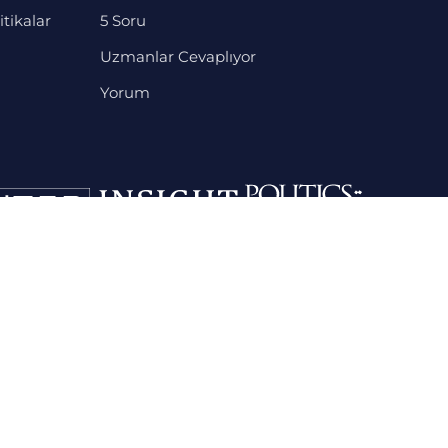
itikalar
5 Soru
Uzmanlar Cevaplıyor
Yorum