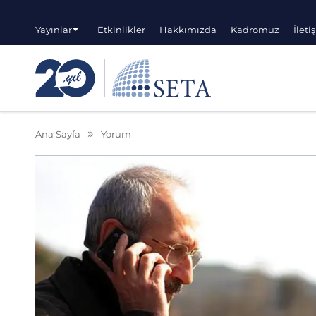
Yayınlar
Etkinlikler
Hakkımızda
Kadromuz
İleti
Ana Sayfa
Yorum