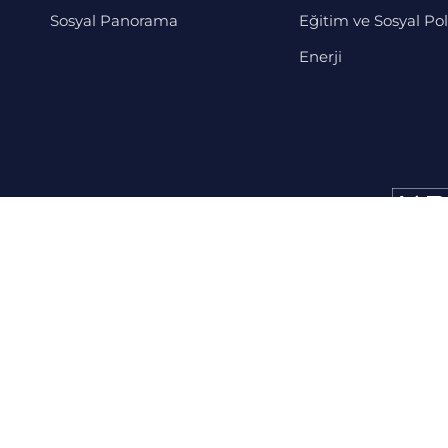
Sosyal Panorama
Eğitim ve Sosyal Pol
Enerji
KVKK Aydınlatma Metni
© Siyaset, Ekonomi, ve Toplum Araştırmaları Vakfı