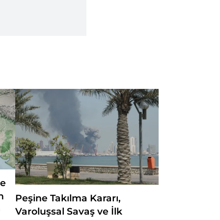
le
n
Peşine Takılma Kararı,
e
Varoluşsal Savaş ve İlk