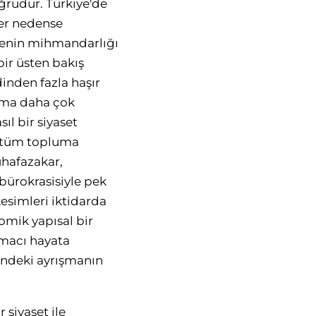
ğrudur. Türkiye'de
Her nedense
ilenin mihmandarlığı
bir üsten bakış
nden fazla haşır
ışma daha çok
ıl bir siyaset
ar tüm topluma
uhafazakar,
 bürokrasisiyle pek
kesimleri iktidarda
omik yapısal bir
macı hayata
sindeki ayrışmanın
 siyaset ile