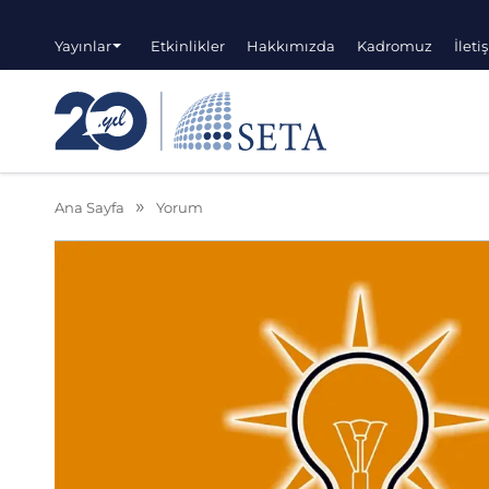
Yayınlar
Etkinlikler
Hakkımızda
Kadromuz
İleti
Ana Sayfa
Yorum