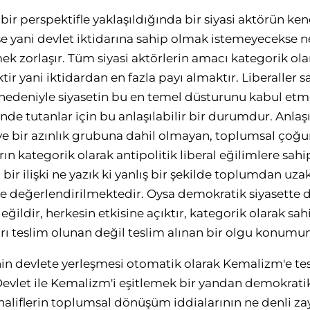
bir perspektifle yaklaşıldığında bir siyasi aktörün kend
 yani devlet iktidarına sahip olmak istemeyecekse n
 zorlaşır. Tüm siyasi aktörlerin amacı kategorik olar
ir yani iktidardan en fazla payı almaktır. Liberaller s
r nedeniyle siyasetin bu en temel düsturunu kabul et
nde tutanlar için bu anlaşılabilir bir durumdur. Anlaş
ve bir azınlık grubuna dahil olmayan, toplumsal çoğ
n kategorik olarak antipolitik liberal eğilimlere sahip
bir ilişki ne yazık ki yanlış bir şekilde toplumdan uz
e değerlendirilmektedir. Oysa demokratik siyasette d
ğildir, herkesin etkisine açıktır, kategorik olarak sah
arı teslim olunan değil teslim alınan bir olgu konumu
'nin devlete yerleşmesi otomatik olarak Kemalizm'e te
evlet ile Kemalizm'i eşitlemek bir yandan demokratik 
liflerin toplumsal dönüşüm iddialarının ne denli zay