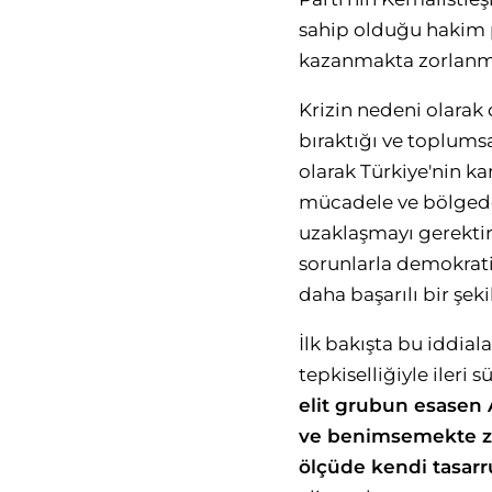
sahip olduğu hakim p
kazanmakta zorlanma
Krizin nedeni olarak 
bıraktığı ve toplumsal
olarak Türkiye'nin ka
mücadele ve bölgede 
uzaklaşmayı gerektir
sorunlarla demokratik
daha başarılı bir şeki
İlk bakışta bu iddia
tepkiselliğiyle ileri 
elit grubun esasen 
ve benimsemekte zor
ölçüde kendi tasarru