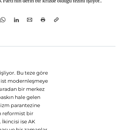
 Parti'nin derin bir krizde olduğu tezini işliyor..
işliyor. Bu teze göre
emalist modernleşmeye
sıradan bir merkez
baskın hale gelen
alizm parantezine
reformist bir
İkincisi ise AK
ası ve bir zamanlar