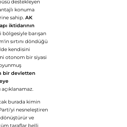
büsü destekleyen
vantajlı konuma
rine sahip.
AK
pı iktidarının
i bölgesiyle barışan
m'in sırtını döndüğü
lde kendisini
ini otonom bir siyasi
e soyunmuş
n bir devletten
keye
lü açıklanamaz.
ncak burada kimin
arti'yi nesneleştiren
ri dönüştürür ve
üm taraflar belli