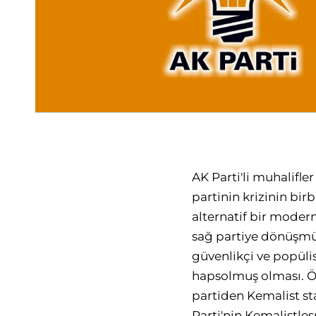
AK Parti'li muhalifler
partinin krizinin birb
alternatif bir moder
sağ partiye dönüşmüş
güvenlikçi ve popülis
hapsolmuş olması. Ö
partiden Kemalist st
Parti'nin Kemalistle