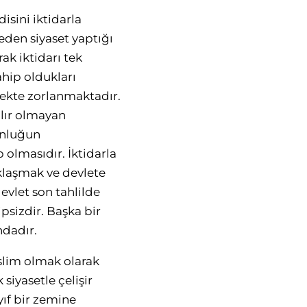
isini iktidarla
eden siyaset yaptığı
ak iktidarı tek
ahip oldukları
mekte zorlanmaktadır.
ılır olmayan
unluğun
 olmasıdır. İktidarla
aklaşmak ve devlete
evlet son tahlilde
ipsizdir. Başka bir
ndadır.
slim olmak olarak
siyasetle çelişir
ıf bir zemine