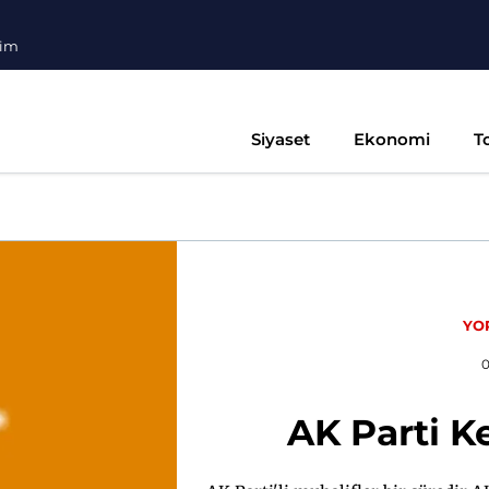
şim
Siyaset
Ekonomi
T
YO
AK Parti K