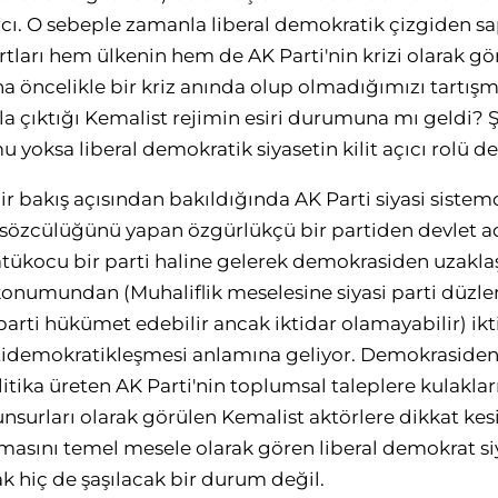
rcı. O sebeple zamanla liberal demokratik çizgiden 
artları hem ülkenin hem de AK Parti'nin krizi olarak g
na öncelikle bir kriz anında olup olmadığımızı tartış
a çıktığı Kemalist rejimin esiri durumuna mı geldi? Ş
u yoksa liberal demokratik siyasetin kilit açıcı rolü d
ir bakış açısından bakıldığında AK Parti siyasi siste
 sözcülüğünü yapan özgürlükçü bir partiden devlet a
statükocu bir parti haline gelerek demokrasiden uzakl
konumundan (Muhaliflik meselesine siyasi parti düzl
parti hükümet edebilir ancak iktidar olamayabilir) i
tidemokratikleşmesi anlamına geliyor. Demokraside
tika üreten AK Parti'nin toplumsal taleplere kulaklar
unsurları olarak görülen Kemalist aktörlere dikkat ke
ılmasını temel mesele olarak gören liberal demokrat si
k hiç de şaşılacak bir durum değil.