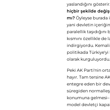
yaslandığını gösterir
hiçbir şekilde deği
mı?
Öyleyse burada ik
yani devletin içeriği
paralellik taşıdığın
kısmını özellikle de 
indirgiyordu. Kemali
politikada Türkiye'y
olarak kurguluyordu
Peki AK Parti'nin or
hayır. Tam tersine AK
entegre eden bir de
süregiden normalleş
konumuna gelmesi– bu
model devletçi kapal