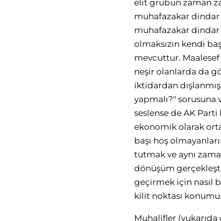
elit grubun zaman z
muhafazakar dindar s
muhafazakar dindar s
olmaksızın kendi başl
mevcuttur. Maalesef
neşir olanlarda da g
iktidardan dışlanmış 
yapmalı?" sorusuna v
seslense de AK Parti
ekonomik olarak orta 
başı hoş olmayanların
tutmak ve aynı zaman
dönüşüm gerçekleşti
geçirmek için nasıl b
kilit noktası konumu
Muhalifler (yukarıda 