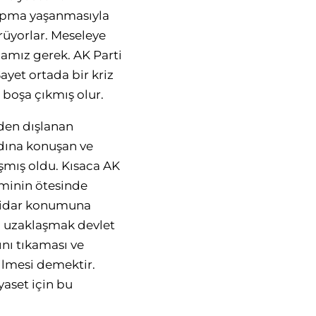
sapma yaşanmasıyla
örüyorlar. Meseleye
mamız gerek. AK Parti
ayet ortada bir kriz
e boşa çıkmış olur.
mden dışlanan
dına konuşan ve
aşmış oldu. Kısaca AK
eminin ötesinde
ktidar konumuna
n uzaklaşmak devlet
ını tıkaması ve
silmesi demektir.
yaset için bu