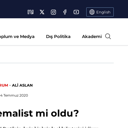
English
oplum ve Medya
Dış Politika
Akademi
-
RUM
ALİ ASLAN
04 Temmuz 2020
emalist mi oldu?