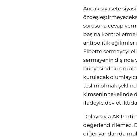
Ancak siyasete siyasi 
özdeşleştirmeyecekse
sorusuna cevap vermek
başına kontrol etmekt
antipolitik eğilimle
Elbette sermayeyi eli
sermayenin dışında 
bünyesindeki grupları
kurulacak olumlayıcı 
teslim olmak şeklind
kimsenin tekelinde de
ifadeyle devlet iktid
Dolayısıyla AK Parti
değerlendirilemez. D
diğer yandan da muha