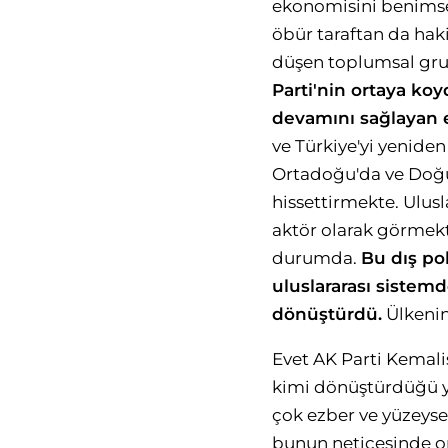
ekonomisini benimse
öbür taraftan da hak
düşen toplumsal grup
Parti'nin ortaya ko
devamını sağlayan
ve Türkiye'yi yenide
Ortadoğu'da ve Doğu 
hissettirmekte. Ulusl
aktör olarak görmekte
durumda.
Bu dış pol
uluslararası sistem
dönüştürdü.
Ülkenin
Evet AK Parti Kemali
kimi dönüştürdüğü ya 
çok ezber ve yüzeysel 
bunun neticesinde ort