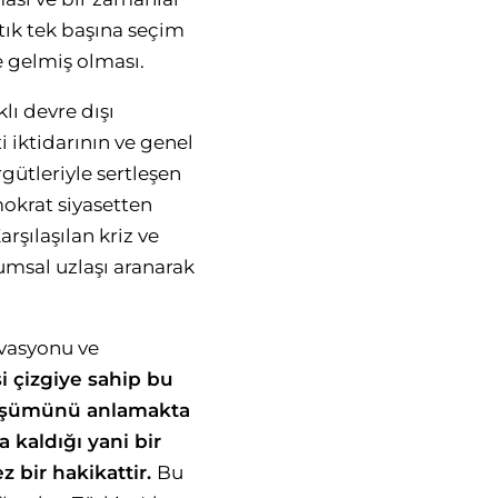
tık tek başına seçim
 gelmiş olması.
lı devre dışı
ti iktidarının ve genel
gütleriyle sertleşen
okrat siyasetten
şılaşılan kriz ve
lumsal uzlaşı aranarak
ivasyonu ve
i çizgiye sahip bu
önüşümünü anlamakta
kaldığı yani bir
z bir hakikattir.
Bu