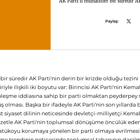
AK Parti'li muhalifler bir süredir AK
Paylaş:
 bir süredir AK Parti'nin derin bir krizde olduğu tezini 
iriyle ilişkili iki boyutu var: Birincisi AK Parti'nin K
nleşme iddiasına sahip bir parti olmaktan peyderpey 
 olması. Başka bir ifadeyle AK Parti'nin son yıllarda 
t siyaset dilinin neticesinde devletçi-milliyetçi Kem
zetle AK Parti'nin toplumsal dönüşüme öncülük eden 
atükoyu korumaya yönelen bir parti olmaya evrilmesi. 
şme trendinin neticesinde toplumsal tabanının daralm