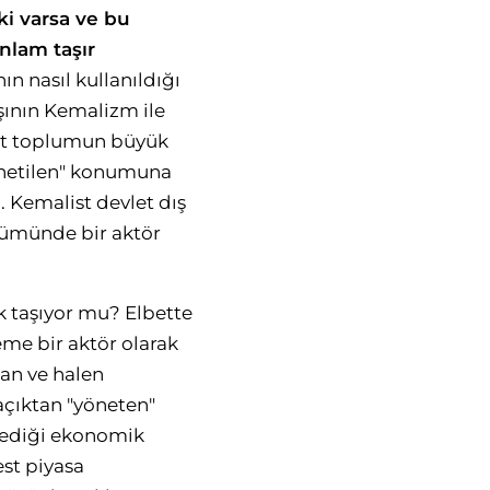
ki varsa ve bu
nlam taşır
ın nasıl kullanıldığı
ışının Kemalizm ile
let toplumun büyük
"yönetilen" konumuna
. Kemalist devlet dış
üdümünde bir aktör
k taşıyor mu? Elbette
eme bir aktör olarak
an ve halen
çıktan "yöneten"
zlediği ekonomik
st piyasa