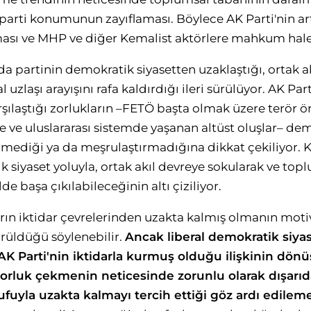
arti konumunun zayıflaması. Böylece AK Parti'nin ar
sı ve MHP ve diğer Kemalist aktörlere mahkum hale
da partinin demokratik siyasetten uzaklaştığı, ortak ak
 uzlaşı arayışını rafa kaldırdığı ileri sürülüyor. AK Par
rşılaştığı zorlukların –FETÖ başta olmak üzere terör ör
ve uluslararası sistemde yaşanan altüst oluşlar– dem
mediği ya da meşrulaştırmadığına dikkat çekiliyor. Kar
 siyaset yoluyla, ortak akıl devreye sokularak ve top
lde başa çıkılabileceğinin altı çiziliyor.
ların iktidar çevrelerinden uzakta kalmış olmanın mot
sürüldüğü söylenebilir.
Ancak liberal demokratik siyas
AK Parti'nin iktidarla kurmuş olduğu ilişkinin d
luk çekmenin neticesinde zorunlu olarak dışarıda 
fuyla uzakta kalmayı tercih ettiği göz ardı edileme