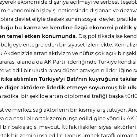
yerek ekonomide dışarıya açılmayı ve serbest teşeb
im ekonominin işleyişi neticesinde dışlanan ve deza
lara devlet eliyle destek sunan sosyal devlet pratikle
yduğu bu karma ve kendine özgü ekonomi politik ya
 en temel etken konumunda.
Dış politikada ise kend
n bölgeye entegre eden bir siyaset izlemekte. Kemaliz
Akdeniz'de artan aktivizm ve nüfuz çok açık bir şeki
ararası alanda da AK Parti liderliğinde Türkiye kendis
 ve adil bir uluslararası düzen arayışının liderliğin
itika atılımları Türkiye'yi Batı'nın kuyruğuna takıla
de diğer aktörlere liderlik etmeye soyunmuş bir ül
 radikal bir şekilde artan diplomasi trafiği başka tür
st ve merkez sağ aktörlerin bir kısmıyla iş tutuyor. A
da nasıl bir ortak zemin inşa edildiğine yönelik AK P
bir bakış açısı mevcut. İttifak ilişkileri siyasi aktörle
ak bir zemin inşa edilir. Dönüşüm tek taraflı olmaz, t