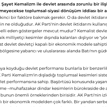
.
Şayet Kemalizm ile devlet arasında zorunlu bir iliş
şmeyecekse toplumsal-siyasi dönüşüm iddiası bir a
inci bir faktöre bakmak gerekir. O da devlet iktidarın
nin ne olduğudur. AK Parti'nin devlet iktidarını kullan
ı belli eden göstergeler mevcut mudur? Kemalist dev
laik milliyetçi kesimler dışında kalanları dışlıyor ve 
st devlet devletçi kapalı bir ekonomik modele sahipti
i bölgesine yabancı ve uluslararası alanda Batı'nın g
.
taya koyduğu devlet performansı bunlarla bir benzerli
 Parti Kemalizm'in dışladığı toplumsal kesimleri sist
vlet performansına sahip. Başörtüsü konusunda yaşan
me –muhafazakar dindar kesimlerin bürokraside de a
nun önemli örneklerinden birisidir. AK Parti'nin i
ı bir ekonomik modelden çok farklı. Bir yandan serbe