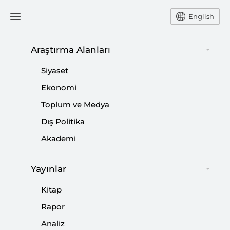
English
Araştırma Alanları
#
LAİKLİK
Siyaset
Ekonomi
Toplum ve Medya
Dış Politika
Jakobenlerin Laiklikle İmtihanı
Akademi
|
ODAK
MERT HÜSEYİN AKGÜN
Yayınlar
Kitap
Rapor
Fransa’nın Başörtüsü Yasağı Paris
Analiz
Olimpiyatları’nda