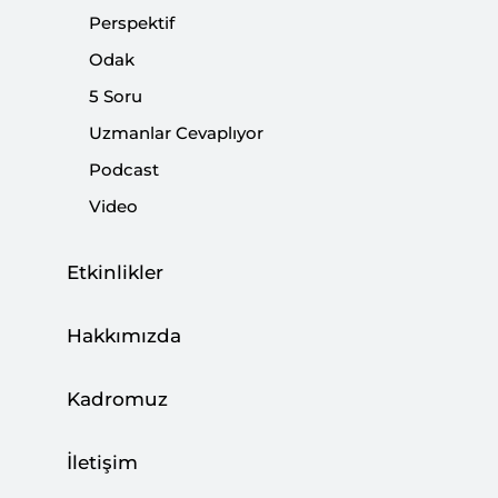
Perspektif
|
5 SORU
MERT HÜSEYİN AKGÜN
Odak
5 Soru
Uzmanlar Cevaplıyor
Yeni Anayasayı Neden Tartışıyoruz?
Podcast
Video
|
YORUM
BURHANETTİN DURAN
Etkinlikler
İttifaktan Kim Daha Çok Zarar Görür?
Hakkımızda
|
YORUM
BURHANETTİN DURAN
Kadromuz
İletişim