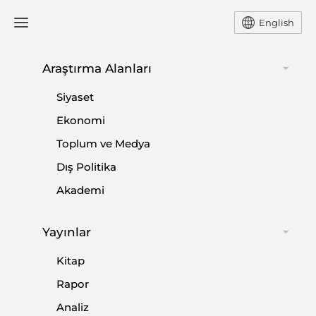
English
Araştırma Alanları
5 SORU
Siyaset
Ekonomi
Toplum ve Medya
Dış Politika
Akademi
5 Soru: Bayraktar AKINCI TİHA (Taarruzi
İnsansız Hava Aracı) | İnsansız Hava
Yayınlar
Muharebesinde Yeni Dönem
Kitap
|
5 SORU
SİBEL DÜZ
Rapor
Analiz