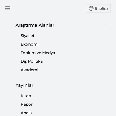
English
Ana Sayfa
Haber
Araştırma Alanları
Siyaset
Türk ve Yunan
Ekonomi
Toplum ve Medya
Perspektiflerinden
Dış Politika
Avrupa’nın Krizi
Akademi
-
HABER
SETA
Yayınlar
30 Mayıs 2012
Kitap
SETA’da Insight Turkey dergisince düzenlenen “Avrupa
Rapor
Krizi: Türk ve Yunan Perspektifleri” başlıklı özel bir
panel gerçekleştirildi.
Analiz