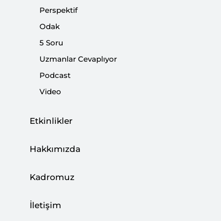
Perspektif
Paylaş:
Odak
5 Soru
Uzmanlar Cevaplıyor
Podcast
Video
Etkinlikler
Hakkımızda
SETA bünyesinde yayınlanan Insight Turkey
Kadromuz
dergisinin düzenlediği "Avrupa Krizi: Türk ve
Yunan Perspektifleri" adlı panelde Avrupa'da
İletişim
yaşanan ekonomik kriz üzerine önemli