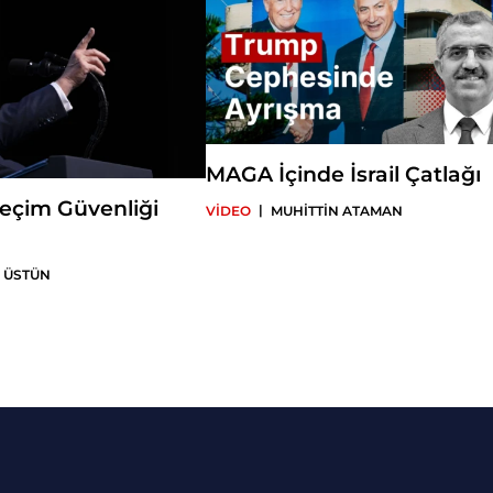
MAGA İçinde İsrail Çatlağı
eçim Güvenliği
|
VİDEO
MUHİTTİN ATAMAN
 ÜSTÜN