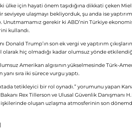
iki ülke için hayati önem taşıdığına dikkati çeken Miel
r seviyeye ulaşmayı bekliyorduk, şu anda ise yaptırıml
. Unutmamamız gerekir ki ABD’nin Türkiye ekonomi
rini kullandı.
ı Donald Trump’ın son ek vergi ve yaptırım çıkışları
el olarak hiç olmadığı kadar olumsuz yönde etkilendiğ
olumsuz Amerikan algısının yükselmesinde Türk-Ameri
 yanı sıra iki sürece vurgu yaptı.
tada tetikleyici bir rol oynadı.” yorumunu yapan Kana
i Bakanı Rex Tillerson ve Ulusal Güvenlik Danışmanı H
lişkilerinde oluşan uzlaşma atmosferinin son dönemd
]