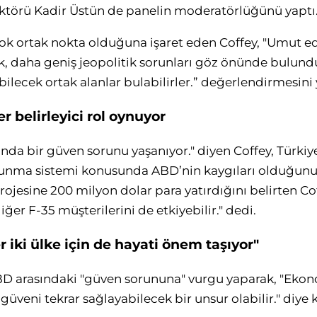
ektörü Kadir Üstün de panelin moderatörlüğünü yaptı
rçok ortak nokta olduğuna işaret eden Coffey, "Umut e
, daha geniş jeopolitik sorunları göz önünde bulundur
ebilecek ortak alanlar bulabilirler.” değerlendirmesini 
er belirleyici rol oynuyor
ında bir güven sorunu yaşanıyor." diyen Coffey, Türkiy
vunma sistemi konusunda ABD’nin kaygıları olduğunu
rojesine 200 milyon dolar para yatırdığını belirten Cof
er F-35 müşterilerini de etkiyebilir." dedi.
r iki ülke için de hayati önem taşıyor"
BD arasındaki "güven sorununa" vurgu yaparak, "Ekono
e güveni tekrar sağlayabilecek bir unsur olabilir." diye