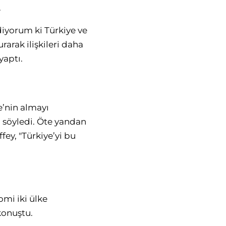
.
diyorum ki Türkiye ve
arak ilişkileri daha
yaptı.
e’nin almayı
 söyledi. Öte yandan
fey, "Türkiye’yi bu
mi iki ülke
 konuştu.