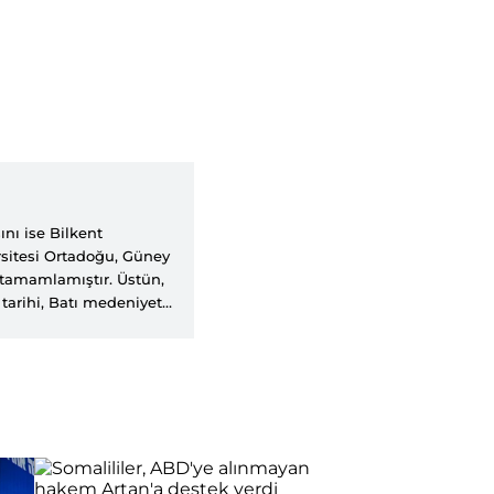
nı ise Bilkent
sitesi Ortadoğu, Güney
 tamamlamıştır. Üstün,
tarihi, Batı medeniyeti
yınlarına katkıda
ly Sabah, Hurriyet Daily
. Üstün, History,
kish Foreign Policy ve
erspectives adlı
istan editörlüğünü
törlüğü görevini