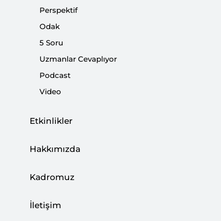
Perspektif
Odak
Paylaş:
5 Soru
Uzmanlar Cevaplıyor
Podcast
Video
Etkinlikler
Hakkımızda
Kadromuz
Gerek küresel gerekse bölgesel düzeyde
yaşanan bir çok çatışma ve anlaşmazlığın yakın
İletişim
geleceğine dair bir öngörüde bulunmaya