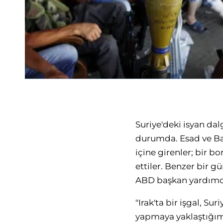
Suriye'deki isyan da
durumda. Esad ve Ba
içine girenler; bir bo
ettiler. Benzer bir g
ABD başkan yardımcıs
"Irak'ta bir işgal, Su
yapmaya yaklaştığımı