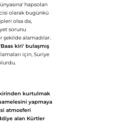
 dünyasına' hapsolan
yicisi olarak bugünkü
pleri olsa da,
iyet sorunu
ir şekilde alamadılar.
'Baas kiri' bulaşmış
amaları için, Suriye
olurdu.
kirinden kurtulmak
 muamelesini yapmaya
si atmosferi
ddiye alan Kürtler