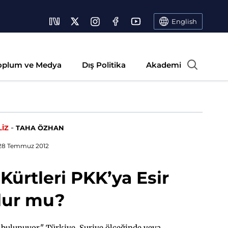
English
oplum ve Medya
Dış Politika
Akademi
-
LİZ
TAHA ÖZHAN
28 Temmuz 2012
 Kürtleri PKK’ya Esir
lur mu?
 bulunuyor." Türkiye, Suriye ölçeğinde veya