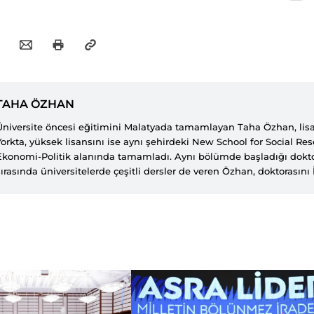
TAHA ÖZHAN
Üniversite öncesi eğitimini Malatyada tamamlayan Taha Özhan, lis
Yorkta, yüksek lisansını ise aynı şehirdeki New School for Social Res
Ekonomi-Politik alanında tamamladı. Aynı bölümde başladığı dokto
sırasında üniversitelerde çeşitli dersler de veren Özhan, doktorasını 
Üniversitesi Siyaset Bilimi ve Uluslararası İlişkiler bölümünde The 
Turkish Foreign Policy Towards The Middle East Since 2002 (2002den
Ortadoğu Politikasının Dönüşümü) başlıklı teziyle tamamladı. Düşü
Ekonomi ve Toplum Araştırmaları (SETA) Vakfı kurucu ekibi içerisin
2005 yılında Türkiyeye döndü. SETAdaki araştırmacı-direktör kariye
yılında SETA Genel Koordinatörü olan Özhan, politik- ekonomi alan
akademik çalışmalarını, dış politika ve Türkiye siyaseti üzerine sür
Türkiye gerekse de bölge ülkelerinde saha araştırmaları yöneten Öz
bölgesel değişimi ve aktörlerini yakinen takip etme imkânı buldu, 