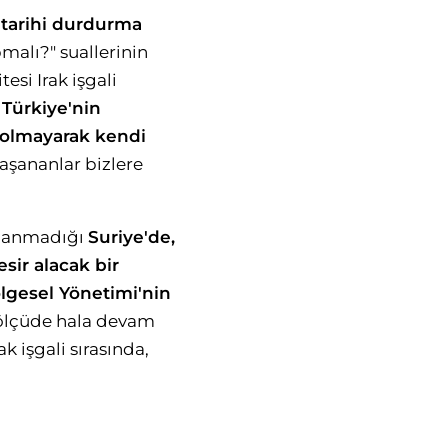
i tarihi durdurma
pmalı?" suallerinin
si Irak işgali
 Türkiye'nin
 olmayarak kendi
şananlar bizlere
mlanmadığı
Suriye'de,
sir alacak bir
lgesel Yönetimi'nin
 ölçüde hala devam
ak işgali sırasında,