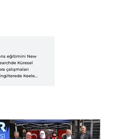
ans eğitimini New
earchde Küresel
ra çalışmaları
İngilterede Keele
Transformation of
 İtibaren Türkiyenin
nce kuruluşu Siyaset,
de yer almak üzere
rinin ardından, 2009
ında başladığı
dürdü. SETAda gerek
han, araştırmalarında
Türkiye ve Ortadoğuda