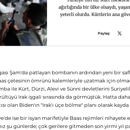
ağırlığında bir ülke olsaydı, ya
yeterli olurdu. Kürtlerin ana gö
rağmen bölgenin en güçlü ekono
istikrarlı bir değişim ve demokr
Paylaş:
haliyle, Türkiye'nin, "Kürt meselesi
ele alması mümkün değildir. Demok
çözümünde ciddi mesafe alan Türk
Türkiye bütün Ortadoğu'yu ihata ed
durumundadır. Hem siyasi derinliğ
lgası Şam'da patlayan bombanın ardından yeni bir sa
bu yaklaşım kaçınılmazdır. Hali hazı
kez haklarının iade edilmesi tale
as çetesinin ömrünü kalemleriyle uzatmak için olma
farklı bir seçeneğe y
mba ile Kürt, Dürzi, Alevi ve Sünni devletlerini Suriyel
ürültüyü Irak işgali sırasında da görmüştük. Hatta daha 
ı olan Biden'ın "Irak'ı üçe bölme" planı olarak kayda
riye'de ise bir isyan marifetiyle Baas rejimleri nihayete e
z şu günlerde; çok gerilere gitmeden son yirmi yıl p