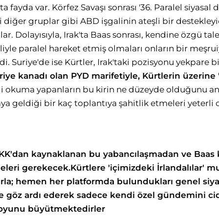
a fayda var. Körfez Savaşı sonrası '36. Paralel siyasal
ki diğer gruplar gibi ABD işgalinin ateşli bir destekle
r. Dolayısıyla, Irak'ta Baas sonrası, kendine özgü tale
eliyle paralel hareket etmiş olmaları onların bir meşru
i. Suriye'de ise Kürtler, Irak'taki pozisyonu yekpare b
iye kanadı olan PYD marifetiyle, Kürtlerin üzerine 
li okuma yapanların bu kirin ne düzeyde olduğunu anl
ya geldiği bir kaç toplantıya şahitlik etmeleri yeterli 
 PKK'dan kaynaklanan bu yabancılaşmadan ve Baas 
eleri gerekecek.
Kürtlere 'içimizdeki İrlandalılar'
rla; hemen her platformda bulundukları genel siya
 ile göz ardı ederek sadece kendi özel gündemini ci
 boyunu büyütmektedirler