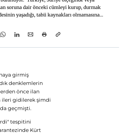
şanan soruna dair önceki cümleyi kurup, durmak
vdesinin yaşadığı, tabii kaynakları olmamasına
misine ve askeri gücüne sahip, son on yıldır
asi tecrübesi bulunan ülkenin ismi Türkiye. Bu
ni ya da PKK'yı" sadece kendi lokal sorunu olarak
ratik açılım süreciyle kendi Kürt meselesinin
iye'nin bir güncelleme yapması gerekmektedir.
ecek bir yaklaşımla Kürt sorunsalına yaklaşmak
i açısından hem de güvenlik kaygıları açısından
fhaya girmiş
rda, Baas rejimine Kürtler adına tarihlerinde ilk
bi doğrultusunda baskı yapmış Türkiye'nin daha
dık denklemlerin
önelmesi düşünülemez bir durumdur.
ilerden önce ilan
ileri gidilerek şimdi
 da geçmişti.
rdi" tespitini
arantezinde Kürt