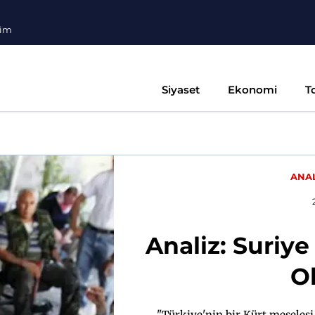
şim
Siyaset
Ekonomi
T
ANA
Analiz: Suriye
O
"Türkiye'nin bir Kürt meselesi