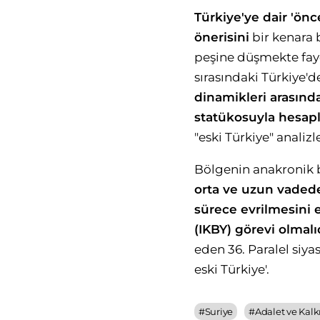
Türkiye'ye dair 'ön
önerisini
bir kenara b
peşine düşmekte fayd
sırasındaki Türkiye'd
dinamikleri arasınd
statükosuyla hesapl
"eski Türkiye" analiz
Bölgenin anakronik 
orta ve uzun vadede,
sürece evrilmesini 
(IKBY) görevi olmalıd
eden 36. Paralel siyas
eski Türkiye'.
#
Suriye
#
Adalet ve Kalk