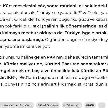
ce Kürt meselesini çöz, sonra müdahil ol' şeklindek
ırakacak olursak; "Türkiye ne yapabilir?" ve "neler ya
a var. Öncelikle, Türkiye'nin bugünkü gücü ve kapasite
en çok farklıdır.
Irak işgalinin ilk dönemlerinde 'eski
a kalmaya mecbur olduysa da; Türkiye işgale ortak
aşmasına başlamıştı.
O günden bugüne Türkiye'de ya
leri yapma imkânı veriyor.
bir unsuru haline gelen PKK'nın, daha sürecin tama
 Kürtler maliyetine, Kürtleri Baas'tan sonra tekrar e
engellemek en başta ve öncelikle Irak Kürdistan Bö
ır.
IKBY, 1990'ların başında mahkûm olduğu ve belli
al dünyasının zincirlerini artık kırmak istiyorsa; dün Ir
ınma Partisi (AK Parti)
#
Kürt Sorunu
#
Ortadoğu
#
PKK
...