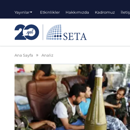
Yayınlar
Etkinlikler
Hakkımızda
Kadromuz
İleti
Ana Sayfa
Analiz