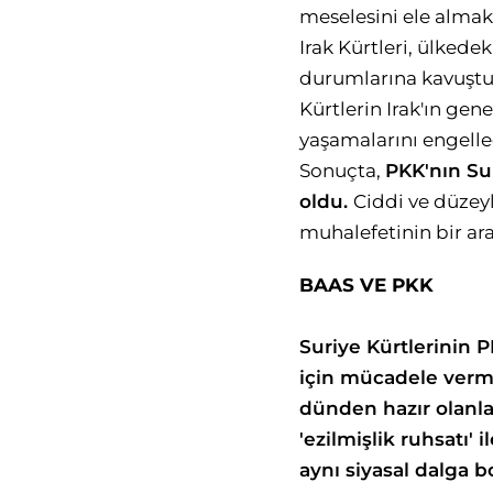
meselesini ele almakt
Irak Kürtleri, ülkede
durumlarına kavuştula
Kürtlerin Irak'ın gen
yaşamalarını engelled
Sonuçta,
PKK'nın Sur
oldu.
Ciddi ve düzey
muhalefetinin bir ara
BAAS VE PKK
Suriye Kürtlerinin
için mücadele verm
dünden hazır olanla
'ezilmişlik ruhsatı'
aynı siyasal dalga