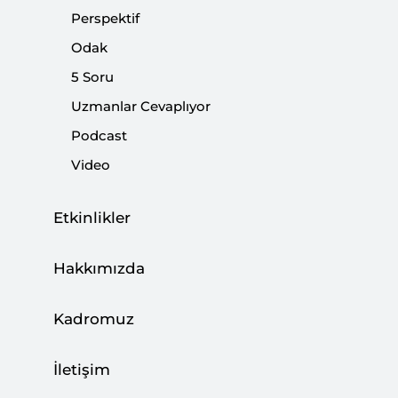
İmza Attı
Perspektif
|
5 SORU
SETA
Odak
5 Soru
Uzmanlar Cevaplıyor
Podcast
Libya Dosyaları
Video
|
DUYURULAR
SETA
Etkinlikler
Hakkımızda
Analiz: Ortadoğu Siyasetinde Medhali
Selefiliğin Rolü | Libya, Mısır ve Yemen
Kadromuz
|
ANALİZ
EMRAH KEKİLLİ
İletişim