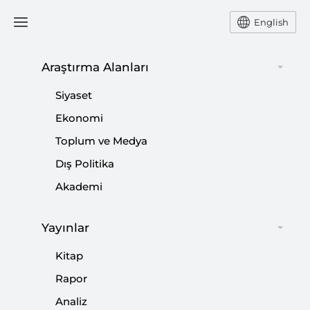
English
Araştırma Alanları
#
BAAS PARTİSİ
Siyaset
Ekonomi
Toplum ve Medya
Dış Politika
Suriye’de Yeni Aşama: Geçici Anayasal
Akademi
Bildirge
|
YORUM
MERT HÜSEYİN AKGÜN
Yayınlar
Kitap
Rapor
SETA, Libya ile İlgili Çok Sayıda Analize
Analiz