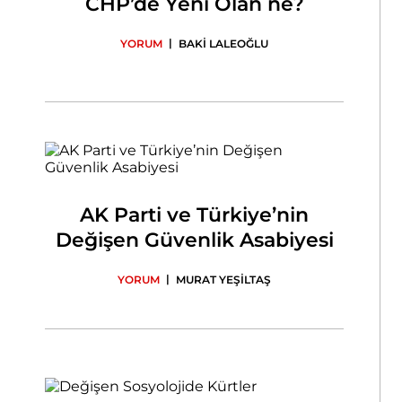
CHP’de Yeni Olan ne?
|
YORUM
BAKİ LALEOĞLU
AK Parti ve Türkiye’nin
Değişen Güvenlik Asabiyesi
|
YORUM
MURAT YEŞİLTAŞ