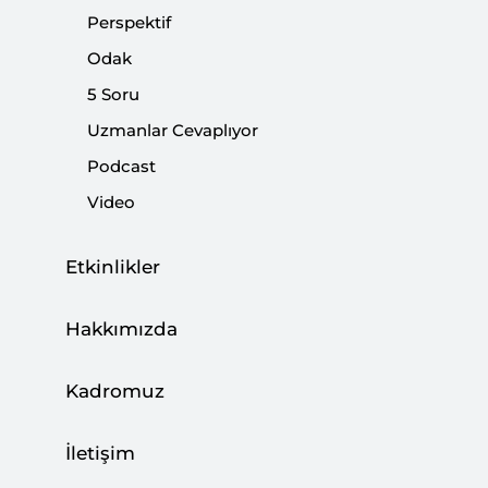
Paylaş:
Perspektif
Odak
5 Soru
Uzmanlar Cevaplıyor
Podcast
Video
Etkinlikler
Hakkımızda
Dünyanın şahit olduğu en büyük soykırımlardan
Kadromuz
biri olarak tarihe geçen Holokost'tan yaklaşık
yarım asır sonra, Avrupa'nın göbeğinde 1995
İletişim
Temmuz ayında Boşnaklar, sadece Müslüman
oldukları gerekçesiyle insanlıktan çıkmış bir