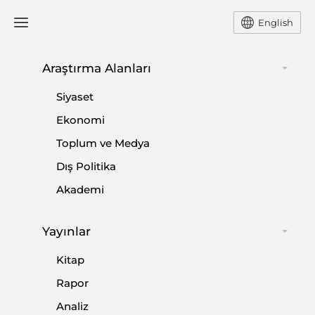
English
Ana Sayfa
Avrupa Araştırmaları
Araştırma Alanları
Siyaset
Srebrenitsa’da 26 Yıl Geride
Ekonomi
Toplum ve Medya
Kaldı
Dış Politika
-
AVRUPA ARAŞTIRMALARI
HACI MEHMET BOYRAZ
Akademi
17 Temmuz 2021
Yayınlar
Soykırımı yapan kişilerden gerçekten hesap
sorulmadıkça, bölgedeki Müslümanların can ve mal
Kitap
güvenliğinin her daim tehlike altında.
Rapor
Analiz