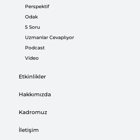
Perspektif
Paylaş:
Odak
5 Soru
Uzmanlar Cevaplıyor
Podcast
Video
"Başkanlık Sistemi" tartışmaları Türk Siyasal
Etkinlikler
tecrübesinde değişen yoğunlukta gündeme
gelmektedir. Güçlü tek parti iktidarlarının
Hakkımızda
olduğu dönemlerin ise ayrılmaz bir parçasıdır
bu tartışma. AK Parti iktidarı döneminde de 2011
Kadromuz
sonrası özellikle de Recep Tayyip Erdoğan’ın
2014’te halkoyuyla cumhurbaşkanı
İletişim
seçilmesinden sonra hem 7 Haziran