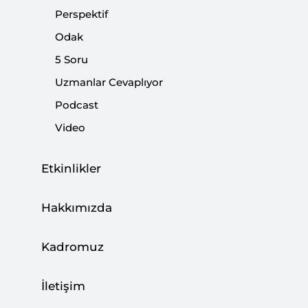
Perspektif
Odak
5 Soru
Uzmanlar Cevaplıyor
Podcast
Video
Etkinlikler
Aranızda
Gezi
"Arap Baharı"
"Arap
Hakkımızda
Baharı"
NATO
Kadromuz
İRAN'DA SİYASAL KARGAŞA
Şimdi İran
karıştı.
Sokaklar birden göstericilerle doldu.
İletişim
Tabii hemen herkesin aklında toplumsal