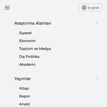
English
Ana Sayfa
Yorum
Araştırma Alanları
Siyaset
Ortadoğu’da Siyasal
Ekonomi
Toplum ve Medya
Ayaklanmalar
Dış Politika
-
YORUM
HASAN B. YALÇIN
Akademi
03 Ocak 2018
Yayınlar
İran'daki olaylar toplumsal değil siyasaldır. Yani
hükumet değişebilir ama rejim değişmez..
Kitap
Rapor
Paylaş:
Analiz