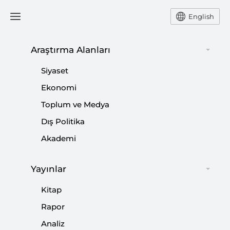
English
Araştırma Alanları
#
28 MAYIS 2013 TAKSİM GEZİ
Siyaset
PARKI OLAYLARI
Ekonomi
Toplum ve Medya
Dış Politika
Akademi
Geçmişten Kimler Ders Almalı?
|
YORUM
NEBİ MİŞ
Yayınlar
Kitap
Rapor
Analiz
Gezi Tartışması Kime Yarar?