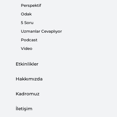
Perspektif
|
VİDEO
BURHANETTİN DURAN
Odak
5 Soru
Uzmanlar Cevaplıyor
Gezi Olayları Üzerine İdeolojik Kapışma
Podcast
|
YORUM
BURHANETTİN DURAN
Video
Etkinlikler
Batı ile Kim ‘Çetin Müzakere’ Yapabilir?
Hakkımızda
|
DİJİTAL MEDYA
BURHANETTİN DURAN
Kadromuz
İletişim