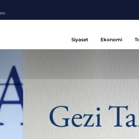
şim
Siyaset
Ekonomi
T