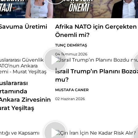
Savuma Üretimi
Afrika NATO için Gerçekten
Önemli mi?
TUNÇ DEMİRTAŞ
04 Temmuz 2026
İsrail Trump’ın Planını Bozd
mu?
slararası
MUSTAFA CANER
Ortamında
nkara Zirvesinin
02 Haziran 2026
rat Yeşiltaş