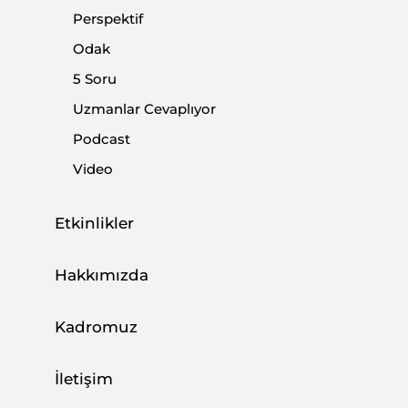
görülüyor. Bununla birlikte, görüşmeyi kimin
Perspektif
sızdırdığına ilişkin spekülasyonlar daha çok öne
Odak
çıkıyor. Siyasilerin açıklamalarında ise, görüşmelerin
5 Soru
hükümet tarafından gizlenmesi, inkâr edilmesi
Uzmanlar Cevaplıyor
üzerinde duruluyor.
Podcast
Video
Paylaş:
Etkinlikler
Hakkımızda
Kadromuz
İletişim