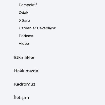
Perspektif
Paylaş:
Odak
5 Soru
Uzmanlar Cevaplıyor
Podcast
Video
Etkinlikler
Hakkımızda
Kadromuz
Cumhur İttifakı partileri, seçim kanunu
İletişim
değişiklik teklifini açıkladılar. Teklifte öne çıkan