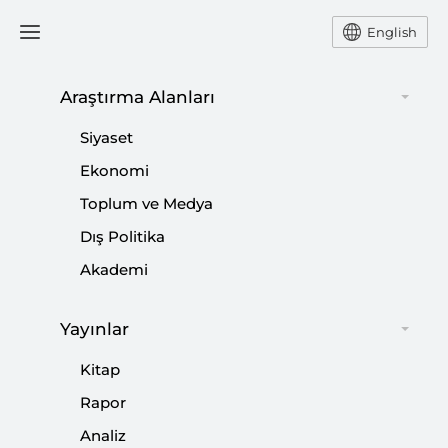
English
Ana Sayfa
Yorum
Araştırma Alanları
Siyaset
Milletvekili Dağılımda
Ekonomi
Toplum ve Medya
İttifak Etkisinin
Dış Politika
Sıfırlanmasının Önemi
Akademi
-
YORUM
NEBİ MİŞ
Yayınlar
19 Mart 2022
Kitap
Hangi siyasal sistem olursa olsun, demokrasinin
Rapor
gelişmesi için siyasi alanın yapısal olarak güçlü olması
gerekir.
Analiz