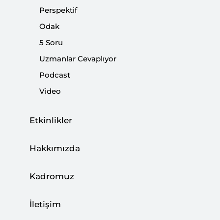
Perspektif
|
YORUM
NEBİ MİŞ
Odak
5 Soru
Uzmanlar Cevaplıyor
Siyasetin Merkezi ve Sahiplenme Siyaseti
Podcast
|
YORUM
NEBİ MİŞ
Video
Etkinlikler
İstikrarın Önemi
Hakkımızda
|
YORUM
NEBİ MİŞ
Kadromuz
İletişim