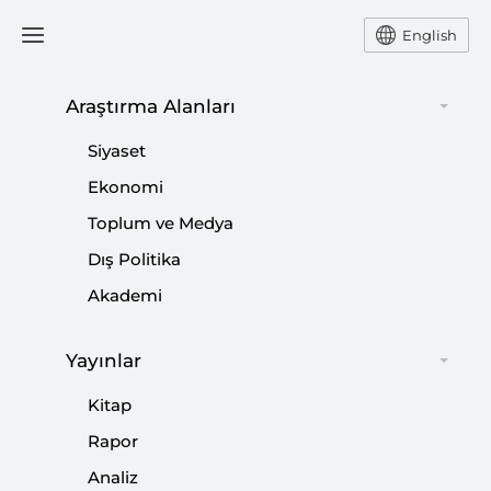
English
Araştırma Alanları
#
DEMOKRASİ VE ATILIM
Siyaset
PARTİSİ (DEVA)
Ekonomi
Toplum ve Medya
Dış Politika
Akademi
2025’te Siyasetin Gündemi
|
YORUM
HÜSEYİN ARSLAN
Yayınlar
Kitap
Rapor
Analiz
Boykot ve Pozitif Başlangıç