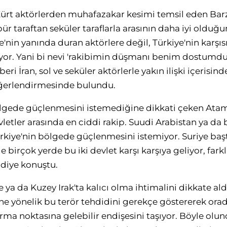
Kürt aktörlerden muhafazakar kesimi temsil eden Barzan
r taraftan seküler taraflarla arasının daha iyi olduğu
e'nin yanında duran aktörlere değil, Türkiye'nin karş
iyor. Yani bi nevi 'rakibimin düşmanı benim dostumdur
n beri İran, sol ve seküler aktörlerle yakın ilişki içerisin
eğerlendirmesinde bulundu.
bölgede güçlenmesini istemediğine dikkati çeken Atama
etler arasında en ciddi rakip. Suudi Arabistan ya d
kiye'nin bölgede güçlenmesini istemiyor. Suriye baş
e birçok yerde bu iki devlet karşı karşıya geliyor, far
diye konuştu.
e ya da Kuzey Irak'ta kalıcı olma ihtimalini dikkate ald
ine yönelik bu terör tehdidini gerekçe göstererek orada
rma noktasına gelebilir endişesini taşıyor. Böyle olu