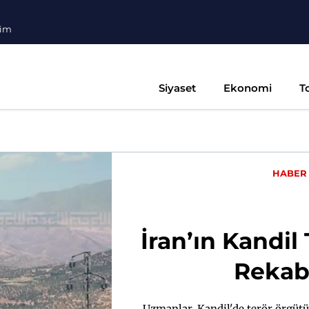
şim
Siyaset
Ekonomi
T
HABER
İran’ın Kandi
Rekabe
Uzmanlar, Kandil'de terör örgüt