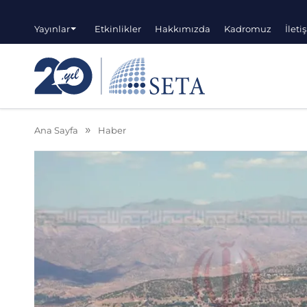
Yayınlar
Etkinlikler
Hakkımızda
Kadromuz
İleti
Ana Sayfa
Haber