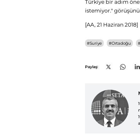
Türkiye bir adım ön
istemiyor." görüşünü 
[AA, 21 Haziran 2018]
#
Suriye
#
Ortadoğu
Paylaş: