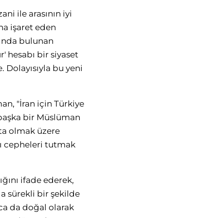
i ile arasının iyi
na işaret eden
ısında bulunan
' hesabı bir siyaset
de. Dolayısıyla bu yeni
n, "İran için Türkiye
a başka bir Müslüman
ta olmak üzere
klı cepheleri tutmak
ığını ifade ederek,
 sürekli bir şekilde
nca da doğal olarak