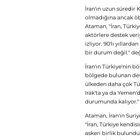
İran'ın uzun süredir 
olmadığına ancak öbü
Ataman, "İran, Türkiy
aktörlere destek ver
izliyor. 90'lı yıllarda
bir durum değil." d
İran'ın Türkiye'nin 
bölgede bulunan devl
ülkeden daha çok Tür
Irak'ta ya da Yemen'd
durumunda kalıyor." 
Ataman, İran'ın Suriy
"İran, Türkiye kendis
askeri birlik bulundu