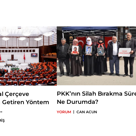
Üniversitelerarası Kurul (ÜAK) genel sekreteri olarak görev yaptı. A
Yükseköğretim Kurulunda (YÖK) başkan danışmanı ve Dış İlişkiler B
olarak çalıştı. Ankara Sosyal Bilimler Üniversitesi Siyasal Bilgiler Fak
İlişkiler Bölümü'nde öğretim üyesi olan Ataman aynı zamanda SET
yayımlanan Insight Turkey dergisi editörlüğü görevlerini de yürütm
siyaseti ve Türkiye dış politikası konularında yurt içi ve yurt dışın
Türkçe ve İngilizce dergiye ve derleme kitaba makaleleriyle katkı
Dünya Çatışma Bölgeleri I-II, Türk Dış Politikası Yıllığı 2009 ve Küre
kitaplar ile Ortadoğu Yıllığı Dergisi'nin editörlerindendir. Daha çok T
Ortadoğu siyaseti konularında özellikle de Körfez ülkeleri hakkınd
yapmaktadır.
PKK’nın Silah Bırakma Sür
al Çerçeve
Ne Durumda?
 Getiren Yöntem
.
|
YORUM
CAN ACUN
MİŞ