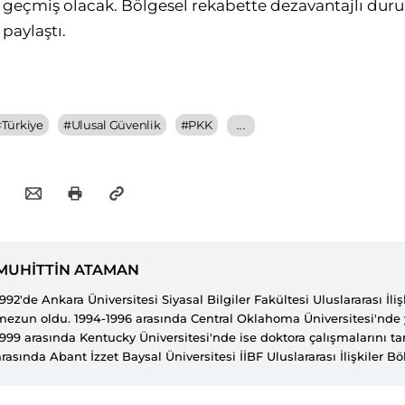
e geçmiş olacak. Bölgesel rekabette dezavantajlı du
paylaştı.
#
Türkiye
#
Ulusal Güvenlik
#
PKK
...
MUHİTTİN ATAMAN
1992'de Ankara Üniversitesi Siyasal Bilgiler Fakültesi Uluslararası İl
mezun oldu. 1994-1996 arasında Central Oklahoma Üniversitesi'nde y
1999 arasında Kentucky Üniversitesi'nde ise doktora çalışmalarını 
arasında Abant İzzet Baysal Üniversitesi İİBF Uluslararası İlişkiler
üyesi olarak görev yaptı. Bu süre zarfında bölüm başkanlığı, enstit
dergi editörlükleri gibi idari ve akademik görevlerde bulundu. 2012