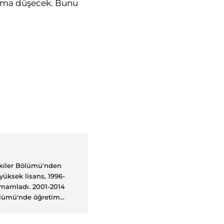
ruma düşecek. Bunu
işkiler Bölümü'nden
üksek lisans, 1996-
tamamladı. 2001-2014
 Bölümü'nde öğretim
ü müdür yardımcılığı ve
-2014 arasında