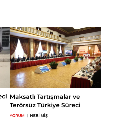
ynı dönemde
irimi koordinatörü
ültesi Uluslararası
A tarafından
ektedir. Ortadoğu
da yayımlanan pek çok
da bulunan Ataman,
sel Güç ve Refah adlı
ürk dış politikası ve
a akademik çalışmalar
eci
Maksatlı Tartışmalar ve
Terörsüz Türkiye Süreci
|
YORUM
NEBİ MİŞ