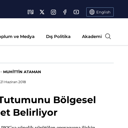
English
oplum ve Medya
Dış Politika
Akademi
-
MUHİTTİN ATAMAN
21 Haziran 2018
l Tutumunu Bölgesel
t Belirliyor
ü PKK'ya yönelik yürütülen operasyona ilişkin