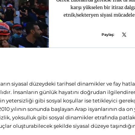
karşı yükselen bir itiraz dalg
etnik/sekteryen siyasi mücadel
Paylaş:
ların siyasal düzeydeki tarihsel dinamikler ve fay hatla
ır. İnsanların günlük hayatını doğrudan ilgilendiren i
n yetersizliği gibi sosyal koşullar ise tetikleyici gere
10 yılının sonunda başlayan Arap isyanlarının da on y
sizlik, yoksulluk gibi sosyal dinamikler etrafında patla
çlar oluşturabilecek şekilde siyasal düzeye taşındığın