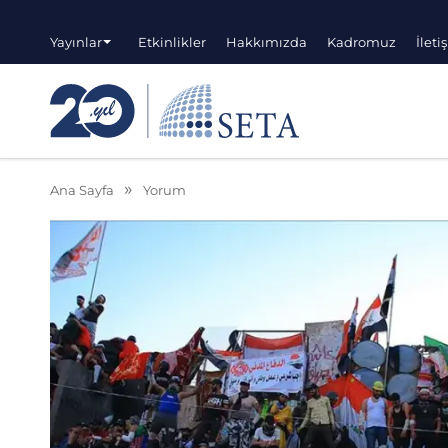
Yayınlar
Etkinlikler
Hakkımızda
Kadromuz
İleti
Ana Sayfa
Yorum