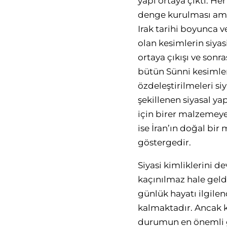
yapı ortaya çıktı. He
denge kurulması amac
Irak tarihi boyunca ve
olan kesimlerin siya
ortaya çıkışı ve sonr
bütün Sünni kesimle
özdeleştirilmeleri s
şekillenen siyasal yap
için birer malzemeye
ise İran’ın doğal bir
göstergedir.
Siyasi kimliklerini d
kaçınılmaz hale geldi
günlük hayatı ilgilen
kalmaktadır. Ancak ki
durumun en önemli gös