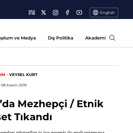
English
oplum ve Medya
Dış Politika
Akademi
-
UM
VEYSEL KURT
08 Kasım 2019
’da Mezhepçi / Etnik
set Tıkandı
regelen gösteriler iç içe geçmiş üç mekanizmaya