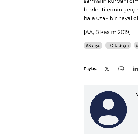
sarmalın kurbanı olm
beklentilerinin ger
hala uzak bir hayal 
[AA, 8 Kasım 2019]
#
Suriye
#
Ortadoğu
Paylaş: