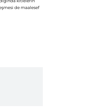
ığında kitlelerin
leşmesi de maalesef