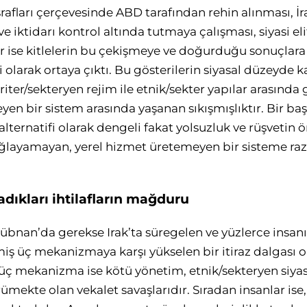
srafları çerçevesinde ABD tarafından rehin alınması, İr
e iktidarı kontrol altında tutmaya çalışması, siyasi el
er ise kitlelerin bu çekişmeye ve doğurduğu sonuçlara 
 olarak ortaya çıktı. Bu gösterilerin siyasal düzeyde kar
iter/sekteryen rejim ile etnik/sekter yapılar arasında
en bir sistem arasında yaşanan sıkışmışlıktır. Bir başk
ernatifi olarak dengeli fakat yolsuzluk ve rüşvetin 
sağlayamayan, yerel hizmet üretemeyen bir sisteme raz
madıkları ihtilafların mağduru
übnan’da gerekse Irak’ta süregelen ve yüzlerce insanı
miş üç mekanizmaya karşı yükselen bir itiraz dalgası o
Bu üç mekanizma ise kötü yönetim, etnik/sekteryen siy
mekte olan vekalet savaşlarıdır. Sıradan insanlar ise,