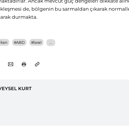
aktadırlar. Ancak mevcut güç dengeleri dikkate alınd
çekleşmesi de, bölgenin bu sarmaldan çıkarak normal
olarak durmakta.
#
İran
#
ABD
#
İsrail
...
VEYSEL KURT