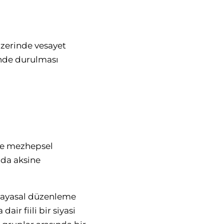
üzerinde vesayet
rinde durulması
 ve mezhepsel
 da aksine
 Anayasal düzenleme
r fiili bir siyasi