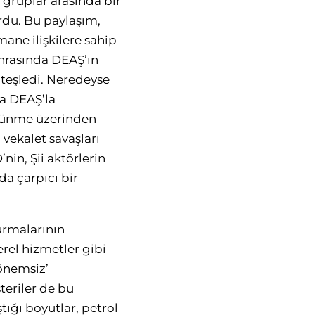
l gruplar arasında bir
rdu. Bu paylaşım,
smane ilişkilere sahip
onrasında DEAŞ’ın
 ateşledi. Neredeyse
a DEAŞ’la
bölünme üzerinden
 vekalet savaşları
in, Şii aktörlerin
da çarpıcı bir
kurmalarının
erel hizmetler gibi
‘önemsiz’
teriler de bu
tığı boyutlar, petrol