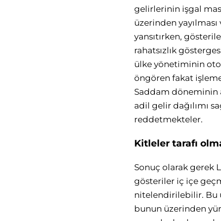
gelirlerinin işgal ma
üzerinden yayılması v
yansıtırken, gösteril
rahatsızlık göstergesi
ülke yönetiminin otor
öngören fakat işlemey
Saddam döneminin alt
adil gelir dağılımı 
reddetmekteler.
Kitleler tarafı ol
Sonuç olarak gerek L
gösteriler iç içe geç
nitelendirilebilir. 
bunun üzerinden yürü