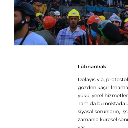
Lübnan
Irak
Dolayısıyla, protesto
gözden kaçırılmamalıd
yükü, yerel hizmetleri
Tam da bu noktada 20
siyasal sorunların, iş
zamanla küresel sonu
var.