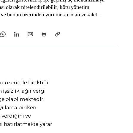
ası olarak nitelendirilebilir; kötü yönetim,
e ve bunun üzerinden yürümekte olan vekalet
savaşları.
rı üzerinde biriktiği
şsizlik, ağır vergi
kçe olabilmektedir.
ıllarca biriken
k verdiğini ve
ı hatırlatmakta yarar