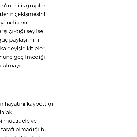
an’ın milis grupları
itlerin çekişmesini
yönelik bir
şı çıktığı şey ise
 güç paylaşımını
a deyişle kitleler,
önüne geçilmediği,
ı olmayı
n hayatını kaybettiği
larak
asi mücadele ve
 tarafı olmadığı bu