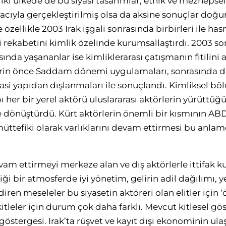
r iki ülkede de bu siyasi tasarımlar, etnik ve mezhepse
ıyla gerçekleştirilmiş olsa da aksine sonuçlar doğu
 özellikle 2003 Irak işgali sonrasında birbirleri ile ha
si rekabetini kimlik özelinde kurumsallaştırdı. 2003 s
asında yaşananlar ise kimliklerarası çatışmanın fitilini
rin önce Saddam dönemi uygulamaları, sonrasında d
iyasi yapıdan dışlanmaları ile sonuçlandı. Kimliksel 
ı her bir yerel aktörü uluslararası aktörlerin yürüttüğü
 dönüştürdü. Kürt aktörlerin önemli bir kısmının ABD’n
 müttefiki olarak varlıklarını devam ettirmesi bu anlam
evam ettirmeyi merkeze alan ve dış aktörlerle ittifak 
ği bir atmosferde iyi yönetim, gelirin adil dağılımı, y
diren meseleler bu siyasetin aktöreri olan elitler için 
tleler için durum çok daha farklı. Mevcut kitlesel gös
tergesi. Irak’ta rüşvet ve kayıt dışı ekonominin ulaş