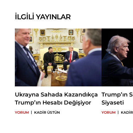
İLGİLİ YAYINLAR
Ukrayna Sahada Kazandıkça
Trump’ın S
Trump’ın Hesabı Değişiyor
Siyaseti
|
|
YORUM
KADİR ÜSTÜN
YORUM
KADİR