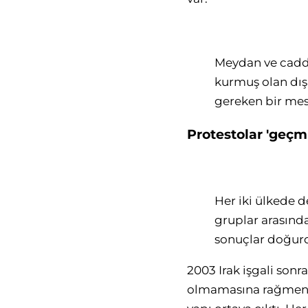
Meydan ve caddel
kurmuş olan dış 
gereken bir mes
Protestolar 'geçm
Her iki ülkede d
gruplar arasınd
sonuçlar doğur
2003 Irak işgali sonr
olmamasına rağmen Cu