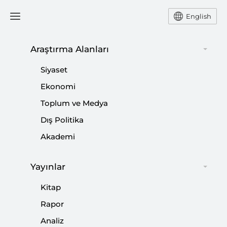
English
Araştırma Alanları
#
HASAN NASRALLAH
Siyaset
Ekonomi
Toplum ve Medya
Dış Politika
Küresel Adalet mi İsrail mi?
Akademi
|
ODAK
YÜCEL ACER
Yayınlar
Kitap
İran’ın Suriye’de Kaybettikleri ve
Rapor
Olasılıklar
Analiz