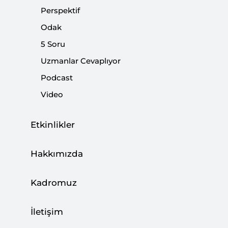
|
YORUM
İSMET HORASANLI
Perspektif
Odak
5 Soru
Uzmanlar Cevaplıyor
2024 Sonrası İran’ı Bekleyen Gündem
Podcast
|
YORUM
MUSTAFA CANER
Video
Etkinlikler
Mesele Gazze’deki İnsani Dram mı
Hakkımızda
Başkanlık Seçimleri mi?
Kadromuz
|
YORUM
KADİR ÜSTÜN
İletişim