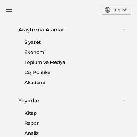
English
Araştırma Alanları
#
1979 İRAN DEVRİMİ
Siyaset
Ekonomi
Toplum ve Medya
Dış Politika
Arap Birliği’nin Hizbullah Kararının Anlamı
Akademi
|
ODAK
MUHAMMED HÜSEYİN MERCAN
Yayınlar
Kitap
Türk Amerikan İlişkileri Nasıl Düzelir?
Rapor
Analiz
|
STRATEJİ ARAŞTIRMALARI
HASAN B. YALÇIN