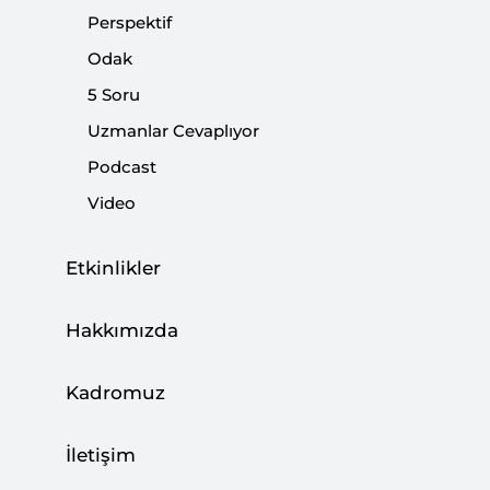
Perspektif
Odak
5 Soru
Ortadoğu Yeni Döneme Girerken İran’ın
Uzmanlar Cevaplıyor
Derdi?
Podcast
|
YORUM
BURHANETTİN DURAN
Video
Etkinlikler
SETA, Libya ile İlgili Çok Sayıda Analize
Hakkımızda
İmza Attı
|
5 SORU
SETA
Kadromuz
İletişim