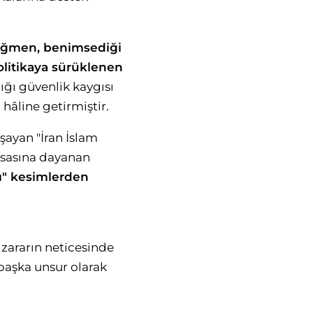
 rağmen, benimsediği
olitikaya sürüklenen
ığı güvenlik kaygısı
 hâline getirmiştir.
aşayan "İran İslam
 esasına dayanan
ı" kesimlerden
zararın neticesinde
 başka unsur olarak