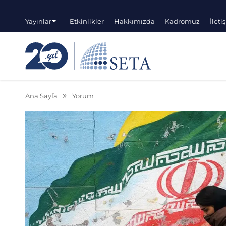
Yayınlar
Etkinlikler
Hakkımızda
Kadromuz
İleti
Ana Sayfa
Yorum