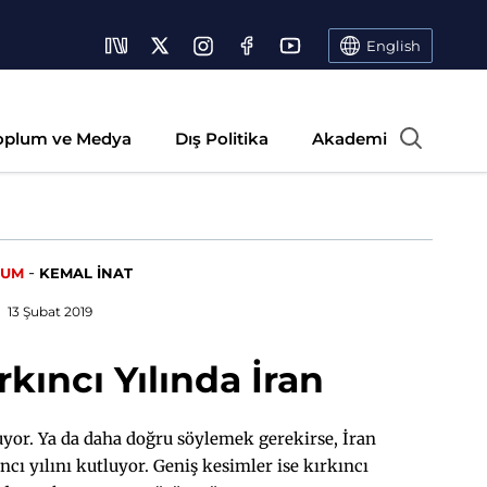
English
oplum ve Medya
Dış Politika
Akademi
-
RUM
KEMAL İNAT
13 Şubat 2019
kıncı Yılında İran
luyor. Ya da daha doğru söylemek gerekirse, İran
cı yılını kutluyor. Geniş kesimler ise kırkıncı