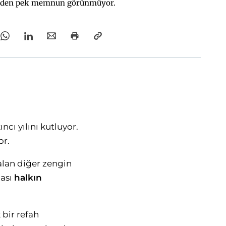
jimden pek memnun görünmüyor.
cı yılını kutluyor.
or.
 alan diğer zengin
ası
halkın
 bir refah