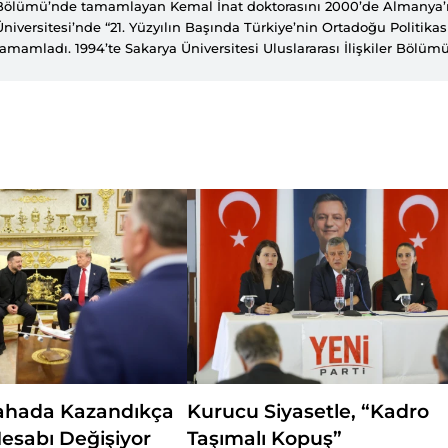
Bölümü’nde tamamlayan Kemal İnat doktorasını 2000’de Almanya’
Üniversitesi’nde “21. Yüzyılın Başında Türkiye’nin Ortadoğu Politikası”
tamamladı. 1994’te Sakarya Üniversitesi Uluslararası İlişkiler Bölüm
görevlisi olarak akademik hayatına başlayan İnat, 2006’da doçent ve
unvanlarını aldı. Aynı üniversitede 2011-2014 arasında Sosyal Bilimle
2018 arasında ise Ortadoğu Enstitüsü müdürü olarak görev yaptı. 20
yayımlanmakta olan Ortadoğu Yıllığı ve SETA tarafından 2009’dan 
Dış Politikası Yıllığı isimli çalışmaların editörleri arasında yer alan 
Çatışmaları, AK Parti Dış Politika, Handbuch der Religionen der Wel
Wirtschaftsorganisationen gibi çok sayıda kitabı ile Blaetter für D
Internationale Politik, Bilgi, Türkiye Ortadoğu Çalışmaları Dergisi ve
birçok ulusal ve uluslararası hakemli dergide makaleleri yayımland
Üniversitesi Ortadoğu Enstitüsü ve Uluslararası İlişkiler Bölümü’nd
ve Türk dış politikası alanlarında dersler veren İnat SETA’da proje a
yapmaktadır.
ahada Kazandıkça
Kurucu Siyasetle, “Kadro
esabı Değişiyor
Taşımalı Kopuş”