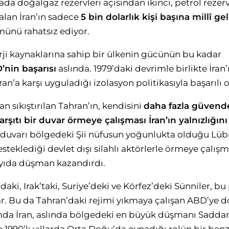
da doğalgaz rezervleri açısından ikinci, petrol rezerv
alan İran’ın sadece
5 bin dolarlık kişi başına millî gel
ünü rahatsız ediyor.
ji kaynaklarına sahip bir ülkenin gücünün bu kadar
’nin başarısı
aslında. 1979’daki devrimle birlikte İra
ran’a karşı uyguladığı izolasyon politikasıyla başarılı 
 sıkıştırılan Tahran’ın, kendisini
daha fazla güvend
rşıtı bir duvar örmeye çalışması İran’ın yalnızlığını
duvarı bölgedeki Şii nüfusun yoğunlukta olduğu Lüb
steklediği devlet dışı silahlı aktörlerle örmeye çalışm
yıda düşman kazandırdı.
ki, Irak’taki, Suriye’deki ve Körfez’deki Sünniler, bu
r. Bu da Tahran’daki rejimi yıkmaya çalışan ABD’ye d
mda İran, aslında bölgedeki en büyük düşmanı Sadda