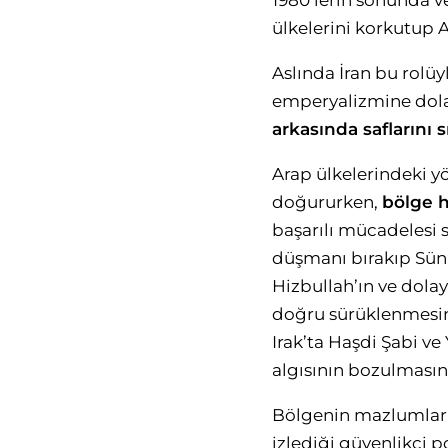
1980’lerin sonunda ve
ülkelerini korkutup 
Aslında İran bu rolü
emperyalizmine dola
arkasında saflarını sı
Arap ülkelerindeki yö
doğururken,
bölge h
başarılı mücadelesi s
düşmanı bırakıp Sünn
Hizbullah’ın ve dolay
doğru sürüklenmesine 
Irak’ta Haşdi Şabi ve
algısının bozulmasın
Bölgenin mazlumlarını
izlediği güvenlikçi p