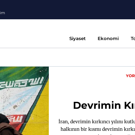
şim
Siyaset
Ekonomi
T
YO
Devrimin Kır
İran, devrimin kırkıncı yılını kut
halkının bir kısmı devrimin kırkın