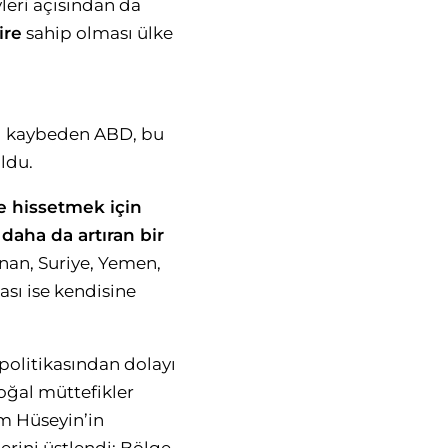
leri açısından da
ire
sahip olması ülke
n’ı kaybeden ABD, bu
oldu.
e hissetmek için
 daha da artıran bir
nan, Suriye, Yemen,
ası ise kendisine
 politikasından dolayı
oğal müttefikler
m Hüseyin’in