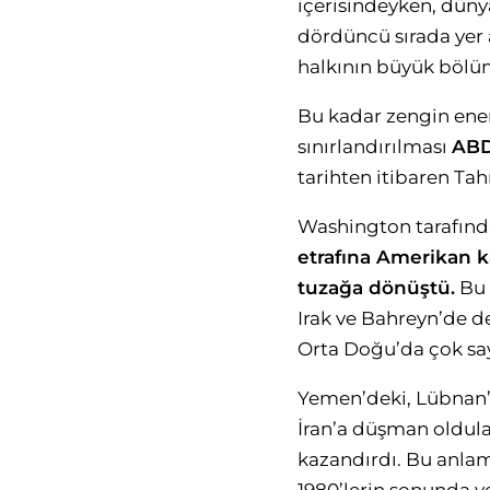
içerisindeyken, dünya
dördüncü sırada yer 
halkının büyük bölüm
Bu kadar zengin ener
sınırlandırılması
ABD
tarihten itibaren Tah
Washington tarafından
etrafına Amerikan ka
tuzağa dönüştü.
Bu 
Irak ve Bahreyn’de de
Orta Doğu’da çok sa
Yemen’deki, Lübnan’da
İran’a düşman oldula
kazandırdı. Bu anla