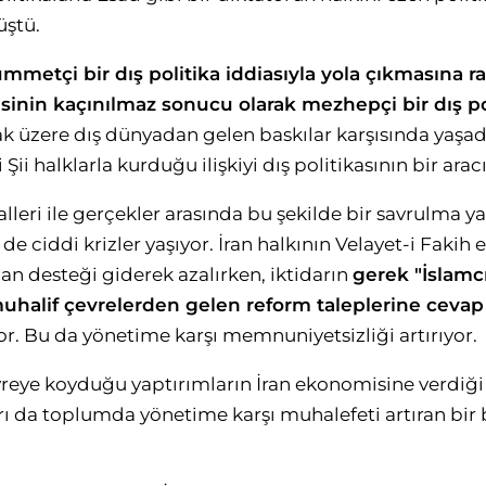
üştü.
ümmetçi bir dış politika iddiasıyla yola çıkmasına
risinin kaçınılmaz sonucu olarak mezhepçi bir dış p
k üzere dış dünyadan gelen baskılar karşısında yaşad
Şii halklarla kurduğu ilişkiyi dış politikasının bir aracı
alleri ile gerçekler arasında bu şekilde bir savrulma y
de ciddi krizler yaşıyor. İran halkının Velayet-i Fakih
an desteği giderek azalırken, iktidarın
gerek "İslamc
uhalif çevrelerden gelen reform taleplerine cevap
r. Bu da yönetime karşı memnuniyetsizliği artırıyor.
eye koyduğu yaptırımların İran ekonomisine verdiği 
arı da toplumda yönetime karşı muhalefeti artıran bir