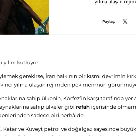
yılına ulaşan re
Paylaş:
ı yılını kutluyor.
emek gerekirse, İran halkının bir kısmı devrimin kırkın
kırkıncı yılına ulaşan rejimden pek memnun görünmüy
naklarına sahip ülkenin, Körfez’in karşı tarafında yer
aynaklarına sahip ülkeler gibi
refah
içerisinde olmam
enlerinden sadece biri herhâlde.
, Katar ve Kuveyt petrol ve doğalgaz sayesinde büyük