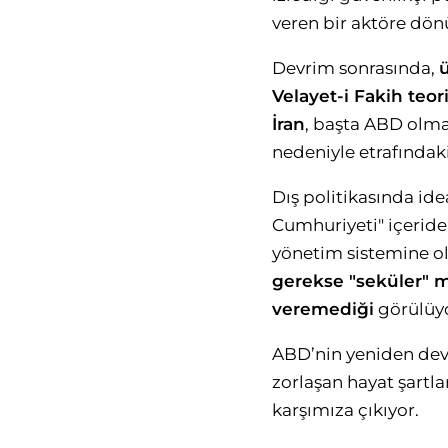
veren bir aktöre dön
Devrim sonrasında,
Velayet-i Fakih teo
İran
, başta ABD olma
nedeniyle etrafındaki 
Dış politikasında ide
Cumhuriyeti" içeride 
yönetim sistemine ol
gerekse "seküler" m
veremediği
görülüyo
ABD’nin yeniden devr
zorlaşan hayat şartl
karşımıza çıkıyor.