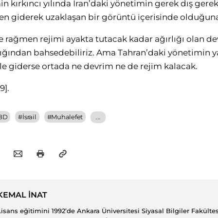
n kırkıncı yılında İran’daki yönetimin gerek dış gereks
nden giderek uzaklaşan bir görüntü içerisinde olduğuna
ye rağmen rejimi ayakta tutacak kadar ağırlığı olan de
arlığından bahsedebiliriz. Ama Tahran’daki yönetimin y
öyle giderse ortada ne devrim ne de rejim kalacak.
9]
.
BD
#
İsrail
#
Muhalefet
...
KEMAL İNAT
Lisans eğitimini 1992’de Ankara Üniversitesi Siyasal Bilgiler Fakültesi