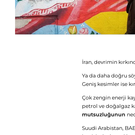
İran, devrimin kırkınc
Ya da daha doğru söyl
Geniş kesimler ise 
Çok zengin enerji kay
petrol ve doğalgaz k
mutsuzluğunun
ned
Suudi Arabistan, BAE