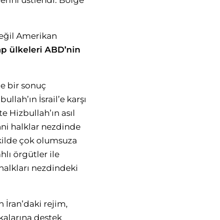
erini üstlendi: Bölge
değil Amerikan
ap ülkeleri ABD’nin
de bir sonuç
ullah’ın İsrail’e karşı
e Hizbullah’ın asıl
ni halklar nezdinde
şekilde çok olumsuza
hlı örgütler ile
 halkları nezdindeki
 İran’daki rejim,
ikalarına destek