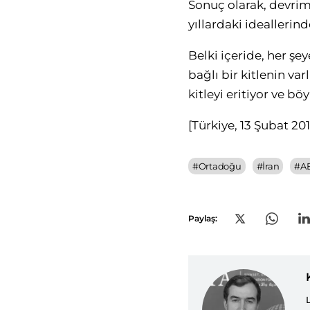
Sonuç olarak, devrimi
yıllardaki idealleri
Belki içeride, her şe
bağlı bir kitlenin v
kitleyi eritiyor ve b
[Türkiye, 13 Şubat 201
#
Ortadoğu
#
İran
#
A
Paylaş: