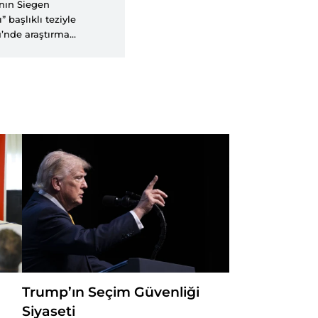
nın Siegen
 başlıklı teziyle
ü’nde araştırma
 2011’de profesör
r Enstitüsü ve 2015-
05’ten beri
beri yayımlanan Türk
İnat’ın Dünya
t ve Internationale
eutsche und
 Insight Turkey gibi
ı. Halen Sakarya
e Ortadoğu çalışmaları
raştırmacısı olarak görev
Trump’ın Seçim Güvenliği
Siyaseti