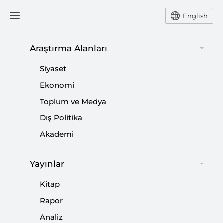
English
Ana Sayfa
Yorum
Araştırma Alanları
Siyaset
HDP’nin Provokatif Tutumu
Ekonomi
Toplum ve Medya
ve Dokunulmazlıkların
Dış Politika
Kaldırılması
Akademi
-
YORUM
ALİ ASLAN
Yayınlar
03 Haziran 2016
Kitap
Milletvekili dokunulmazlıklarının kaldırılması son
Rapor
dönemde siyasetin gündemini belirledi. Geçtiğimiz
aylarda terör olaylarının kamu vicdanında yarattığı
Analiz