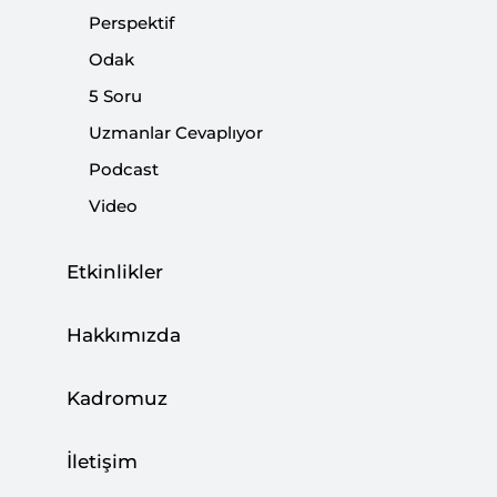
Perspektif
Odak
SETA araştırmacısı Turgay Yerlikaya’nın
5 Soru
moderatörlüğünde gerçekleşecek olan “Barış
Uzmanlar Cevaplıyor
Pınarı Harekatının Bası Basınındaki Yansımaları”
Podcast
panelinde konuşmacı olarak TRT World’den Yusuf
Video
Özhan, Daily Sabah’tan Meryem İlayda Atlas ve
SETA Toplum ve Medya Araştırmaları Direktörü
Etkinlikler
İsmail Çağlar yer alacak. Barış Pınarı Harekatı’nın
Batı basınındaki yansımalarının değerlendirileceği
Hakkımızda
panel 13 Kasım Çarşamba günü SETA İstanbul’da
gerçekleştirilecek.
Kadromuz
Panelde 9 Ekim tarihi itibari ile başlayan Barış
İletişim
Pınarı Harekatı’nın Batı basını tarafından nasıl