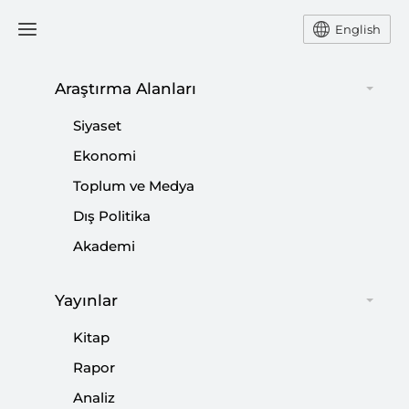
English
Ana Sayfa
Etkinlikler
Araştırma Alanları
Siyaset
Panel: Barış Pınarı
Ekonomi
Toplum ve Medya
Harekatının Batı
Dış Politika
Basınındaki Yansımaları
Akademi
Yayınlar
Paylaş:
Kitap
Rapor
Analiz