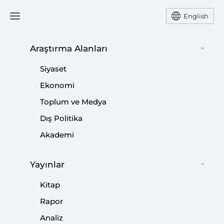
English
Araştırma Alanları
#
KALKINMA
Siyaset
Ekonomi
Toplum ve Medya
AK Parti Üçüncü Yol Hareketi Olabilir mi?
Dış Politika
|
Akademi
YORUM
İBRAHİM KALIN
Yayınlar
23 Temmuz İmtihanı
Kitap
|
Rapor
YORUM
TAHA ÖZHAN
Analiz