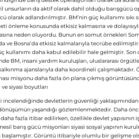
lindiğinde barış destek operasyonları olarak da adlan
il unsurların da aktif olarak dahil olduğu barışgücü o
ü olarak adlandırılmıştır. BM’nin güç kullanımı sıkı s
eti önleme konusunda etkisiz kalmasına ve dolayısıy
asına neden oluyordu. Bunun en somut örnekleri Som
 ve Bosna’da etkisiz kalmalarıyla tecrübe edilmiştir.
ç kullanımı daha kabul edilebilir hale gelmiştir. S
e BM, insani yardım kuruluşları, uluslararası örgütler 
alkınma ajanslarıyla daha koordineli çalışmaktadır. Ö
nması misyonu daha fazla ön plana çıkmış görüntüsün
ve siyasi boyutları
 incelendiğinde devletlerin güvenliği yaklaşımından
 dönüşümün yaşandığı gözlemlenmektedir. Daha öncel
aha fazla itibar edilirken, özellikle devlet yapısının 
sil barış gücü misyonları siyasi sosyal yapının kur
 başlamıştır. Görüntü itibariyle olumlu bir gelişme o