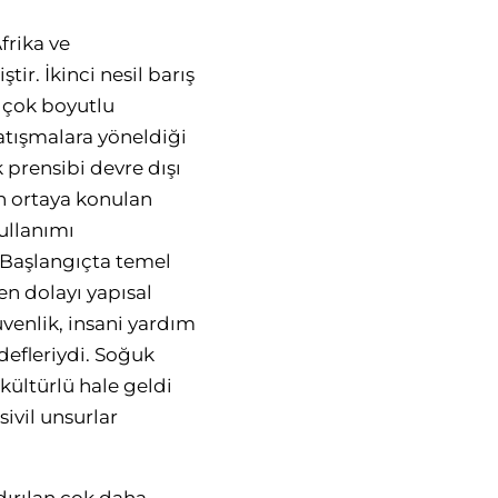
frika ve
ir. İkinci nesil barış
u çok boyutlu
atışmalara yöneldiği
 prensibi devre dışı
an ortaya konulan
ullanımı
 Başlangıçta temel
n dolayı yapısal
venlik, insani yardım
defleriydi. Soğuk
 kültürlü hale geldi
ivil unsurlar