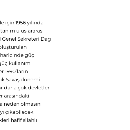
e için 1956 yılında
tanım uluslararası
 Genel Sekreteri Dag
oluşturulan
 haricinde güç
güç kullanımı
r 1990’ların
oğuk Savaş dönemi
r daha çok devletler
r arasındaki
aşa neden olmasını
ayı çıkabilecek
ri hafif silahlı