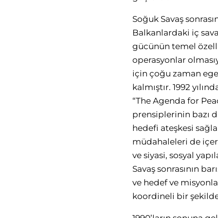
Soğuk Savaş sonrasın
Balkanlardaki iç sava
gücünün temel özelliğ
operasyonlar olmasıy
için çoğu zaman egeme
kalmıştır. 1992 yılı
“The Agenda for Peac
prensiplerinin bazı 
hedefi ateşkesi sağl
müdahaleleri de içer
ve siyasi, sosyal yap
Savaş sonrasının barı
ve hedef ve misyonlar
koordineli bir şekild