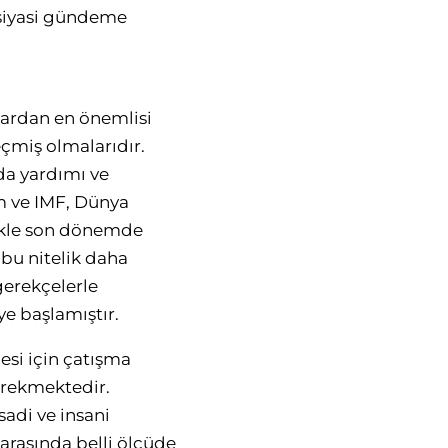
r siyasi gündeme
lardan en önemlisi
eçmiş olmalarıdır.
ıda yardımı ve
um ve IMF, Dünya
llikle son dönemde
bu nitelik daha
erekçelerle
e başlamıştır.
esi için çatışma
erekmektedir.
sadi ve insani
arasında belli ölçüde