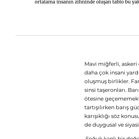
ortalama insanın zihninde oluşan tablo bu ya
tartışılırken barış gücünün tanımı, faaliyet alanl
savunanl
Mavi miğferli, askeri
daha çok insani yard
oluşmuş birlikler. F
sinsi taşeronları. B
ötesine geçememekted
tartışılırken barış g
karışıklığı söz konu
de duygusal ve siyasi
Soğuk kanlı bir değ