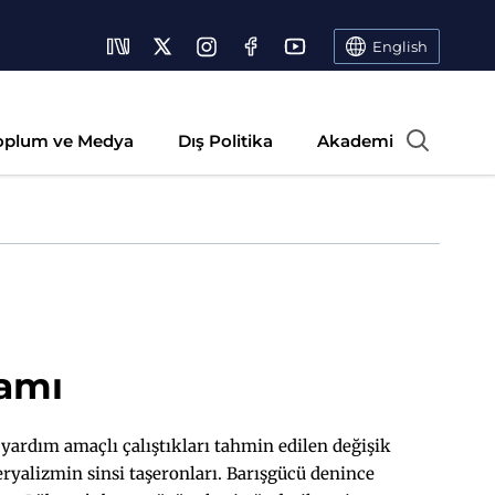
English
oplum ve Medya
Dış Politika
Akademi
samı
 yardım amaçlı çalıştıkları tahmin edilen değişik
ryalizmin sinsi taşeronları. Barışgücü denince