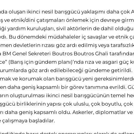
da oluşan ikinci nesil barışgücü yaklaşımı daha çok A
ş ve etnik/dini çatışmaları önlemek için devreye girmişt
i yardım kuruluşları, sivil aktörlerin de dahil olduğ
dı. Bu dönemdeki müdahaleler iç savaşlar ve etnik ç
n devletlerin rızası göz ardı edilmiş veya tarafsızlık
nda BM Genel Sekreteri Boutros Boutros Ghali tarafınd
e” (Barış için gündem planı)’nda rıza ve asgari güç k
durumlarda göz ardı edilebileceği gündeme getirildi.
amak ve korumak olan barışgücü yeni gereksinimlerde
en daha geniş kapsamlı bir görev tanımına evrildi. Gü
ıların oluşturulması ikinci nesil barışgücünün temel he
şgücü birliklerinin yapısı çok uluslu, çok boyutlu, çok
ı daha geniş kapsamlı oldu. Askerler, diplomatlar ve s
e çalışmaya başladılar.