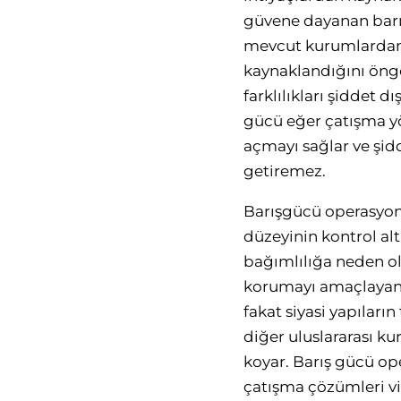
güvene dayanan barışç
mevcut kurumlardan, 
kaynaklandığını öngö
farklılıkları şiddet 
gücü eğer çatışma yö
açmayı sağlar ve şidd
getiremez.
Barışgücü operasyonl
düzeyinin kontrol al
bağımlılığa neden ola
korumayı amaçlayan 
fakat siyasi yapıları
diğer uluslararası k
koyar. Barış gücü ope
çatışma çözümleri vi