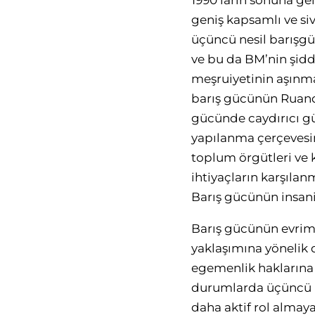
1990’ların sonuna ge
geniş kapsamlı ve siv
üçüncü nesil barışgüc
ve bu da BM’nin şidd
meşruiyetinin aşınm
barış gücünün Ruanda
gücünde caydırıcı gü
yapılanma çerçevesind
toplum örgütleri ve k
ihtiyaçların karşıla
Barış gücünün insani 
Barış gücünün evrimi
yaklaşımına yönelik
egemenlik haklarına d
durumlarda üçüncü ne
daha aktif rol almaya