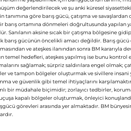
şüm değerlendirilecek ve şu anki küresel siyasettek
in tanımına göre barış gücü, çatışma ve savaşlardan
lir barış ortamına dönmeleri doğrultusunda yapılan 
ür. Sanılanın aksine sıcak bir çatışma bölgesine gidi
barış gücünün öncelikli amacı değildir. Barış gücü 
masından ve ateşkes ilanından sonra BM kararıyla dev
 temel hedefleri, ateşkes yapılmış ise bunu kontrol e
malarını sağlamak; sürpriz saldırılara engel olmak; ç
ler ve tampon bölgeler oluşturmak ve sivillere insani
nma ve güvenlik gibi temel ihtiyaçlarını karşılamaktır
lı bir müdahale biçimidir; zorlayıcı tedbirler, koru
uçuşa kapalı bölgeler oluşturmak, önleyici konuşlandı
şgücü görevleri arasında yer almaktadır. BM bünyesin
ardır.