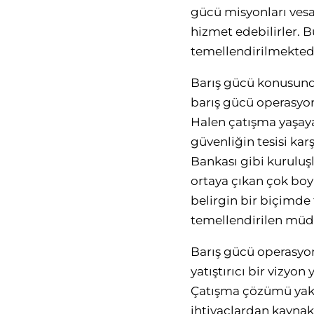
gücü misyonları vesay
hizmet edebilirler. B
temellendirilmektedi
Barış gücü konusund
barış gücü operasyonl
Halen çatışma yaşayan
güvenliğin tesisi kar
Bankası gibi kuruluşl
ortaya çıkan çok boy
belirgin bir biçimd
temellendirilen müda
Barış gücü operasyon
yatıştırıcı bir viz
Çatışma çözümü yaklaş
ihtiyaçlardan kaynak