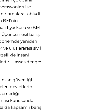
dırılan çok daha
perasyonları ise
ınırlamalara tabiydi
la BM’nin
ali fiyaskosu ve BM
 Üçüncü nesil barış
on dönemde yeniden
ve uluslararası sivil
zellikle insani
dedir. Hassas denge:
 insan güvenliği
eri devletlerin
işlemediği
ulması konusunda
lsa da kapsamlı barış