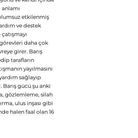
i anlamı
 olumsuz etkilenmiş
yardım ve destek
p çatışmayı
görevleri daha çok
reye girer. Barış
dip tarafların
atışmanın yayılmasını
 yardım sağlayıp
. Barış gücü şu anki
ma, gözlemleme, silah
rma, ulus inşası gibi
de halen faal olan 16