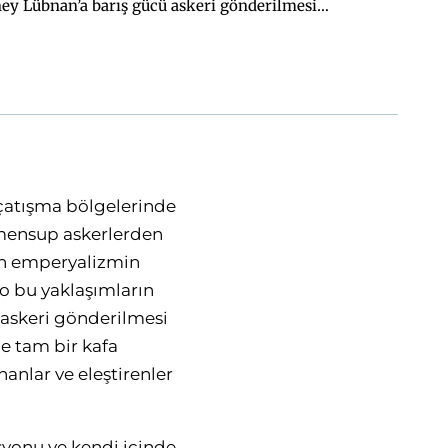
ey Lübnan’a barış gücü askeri gönderilmesi
usudur. Lübnan’a barış gücü askeri gönderilmesini
irler.
n çatışma bölgelerinde
a mensup askerlerden
lan emperyalizmin
lo bu yaklaşımların
 askeri gönderilmesi
de tam bir kafa
anlar ve eleştirenler
yonu ve kendi içinde