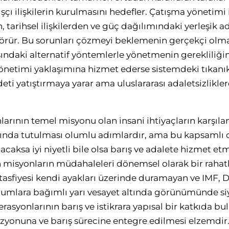
ı ilişkilerin kurulmasını hedefler. Çatışma yönetimi 
tarihsel ilişkilerden ve güç dağılımındaki yerleşik ad
rür. Bu sorunları çözmeyi beklemenin gerçekçi olmad
dışındaki alternatif yöntemlerle yönetmenin gerekliliği
netimi yaklaşımına hizmet ederse sistemdeki tıkanıkl
eti yatıştırmaya yarar ama uluslararası adaletsizlikle
arının temel misyonu olan insani ihtiyaçların karşıla
tında tutulması olumlu adımlardır, ama bu kapsamlı o
caksa iyi niyetli bile olsa barış ve adalete hizmet et
misyonların müdahaleleri dönemsel olarak bir rahatl
n tasfiyesi kendi ayakları üzerinde duramayan ve IMF,
urumlara bağımlı yarı vesayet altında görünümünde siy
rasyonlarının barış ve istikrara yapısal bir katkıda bu
zyonuna ve barış sürecine entegre edilmesi elzemdir