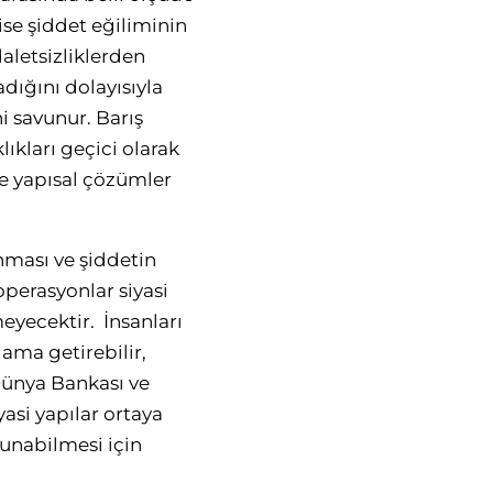
ise şiddet eğiliminin
aletsizliklerden
ığını dolayısıyla
ni savunur. Barış
ıkları geçici olarak
re yapısal çözümler
nması ve şiddetin
perasyonlar siyasi
meyecektir. İnsanları
ama getirebilir,
 Dünya Bankası ve
asi yapılar ortaya
lunabilmesi için
.