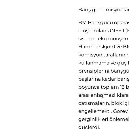
Barış gücü misyonlar
BM Barışgücü operasyo
oluşturulan UNEF I (
sistemdeki dönüşüml
Hammarskjold ve BM 
komisyon tarafların 
kullanmama ve güç k
prensiplerini barışgüc
başlarına kadar barı
boyunca toplam 13 b
arası anlaşmazlıklar
çatışmaların, blok iç
engellemekti. Görev t
gerginlikleri önlemek
güçlerdi.