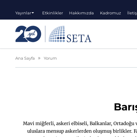
Yayınlar
Etkinlikler
Hakkımızda
Kadromuz
İleti
Ana Sayfa
Yorum
Barı
Mavi miğferli, askeri elbiseli, Balkanlar, Ortadoğu
uluslara mensup askerlerden oluşmuş birlikler. F