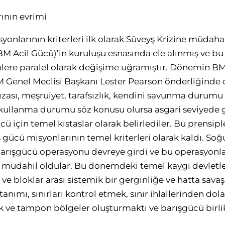
ının evrimi
nlarının kriterleri ilk olarak Süveyş Krizine müdahal
BM Acil Gücü)’in kuruluşu esnasında ele alınmış ve bu 
ere paralel olarak değişime uğramıştır. Dönemin BM
Genel Meclisi Başkanı Lester Pearson önderliğinde 
rızası, meşruiyet, tarafsızlık, kendini savunma durumu
ullanma durumu söz konusu olursa asgari seviyede 
ü için temel kıstaslar olarak belirlediler. Bu prensiple
ş gücü misyonlarının temel kriterleri olarak kaldı. S
arışgücü operasyonu devreye girdi ve bu operasyonla
a müdahil oldular. Bu dönemdeki temel kaygı devletle
i ve bloklar arası sistemik bir gerginliğe ve hatta sav
anımı, sınırları kontrol etmek, sınır ihlallerinden dol
 ve tampon bölgeler oluşturmaktı ve barışgücü birlikle