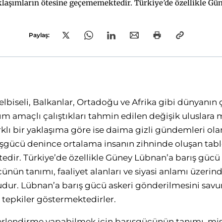
klaşımların ötesine geçememektedir. Türkiye’de özellikle Gün
arı ve siyasi anlamı üzerinde tam bir kafa karışıklığı söz kon
ar ve eleştirenler de duygusal ve siyasi tepkiler göstermekted
Paylaş:
 elbiseli, Balkanlar, Ortadoğu ve Afrika gibi dünyanı
ım amaçlı çalıştıkları tahmin edilen değişik uluslar
arklı bir yaklaşıma göre ise daima gizli gündemleri o
arışgücü denince ortalama insanın zihninde oluşan tab
ir. Türkiye’de özellikle Güney Lübnan’a barış gücü
ücünün tanımı, faaliyet alanları ve siyasi anlamı üzerin
sudur. Lübnan’a barış gücü askeri gönderilmesini savun
 tepkiler göstermektedirler.
erlendirme yapabilmek için barışgücünün tanımı, mis