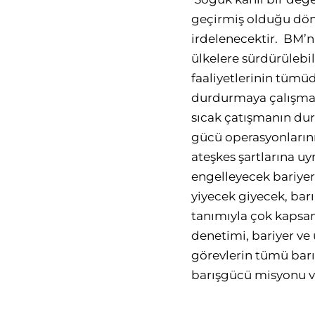
geçirmiş olduğu dönü
irdelenecektir. BM’n
ülkelere sürdürülebi
faaliyetlerinin tümüd
durdurmaya çalışmak 
sıcak çatışmanın dur
gücü operasyonlarının
ateşkes şartlarına uy
engelleyecek bariyer
yiyecek giyecek, barı
tanımıyla çok kapsam
denetimi, bariyer ve 
görevlerin tümü barı
barışgücü misyonu v