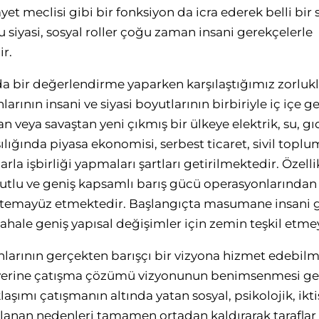
et meclisi gibi bir fonksiyon da icra ederek belli bi
u siyasi, sosyal roller çoğu zaman insani gerekçelerle
r.
a bir değerlendirme yaparken karşılaştığımız zorluk
arının insani ve siyasi boyutlarının birbiriyle iç içe g
 veya savaştan yeni çıkmış bir ülkeye elektrik, su, g
şılığında piyasa ekonomisi, serbest ticaret, sivil topl
arla işbirliği yapmaları şartları getirilmektedir. Öze
utlu ve geniş kapsamlı barış gücü operasyonlarından 
e temayüz etmektedir. Başlangıçta masumane insani g
hale geniş yapısal değişimler için zemin teşkil etmey
larının gerçekten barışçı bir vizyona hizmet edebilm
yon yerine çatışma çözümü vizyonunun benimsenmesi g
ımı çatışmanın altında yatan sosyal, psikolojik, ikti
lanan nedenleri tamamen ortadan kaldırarak taraflar 