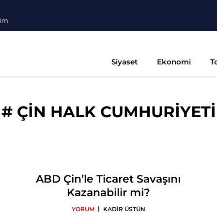
şim
Siyaset
Ekonomi
T
#
ÇİN HALK CUMHURİYETİ
ABD Çin’le Ticaret Savaşını
Kazanabilir mi?
|
YORUM
KADİR ÜSTÜN