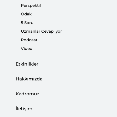
Perspektif
|
YORUM
NEBİ MİŞ
Odak
5 Soru
Uzmanlar Cevaplıyor
Değişmeyen Sorunlu Bakış Açısı
Podcast
Video
|
YORUM
NEBİ MİŞ
Etkinlikler
Hakkımızda
Podcast: 28 Şubat Darbesi ve Türkiye’nin
Demokratikleşme Mücadelesi
Kadromuz
|
PODCAST
SETA
İletişim