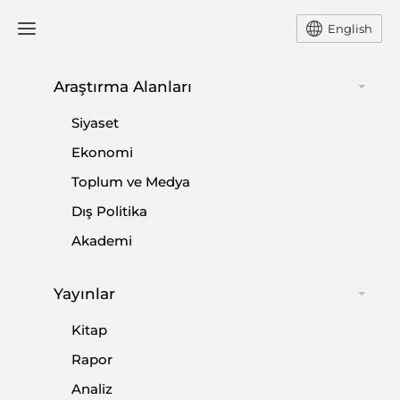
English
Araştırma Alanları
#
ASKERİ VESAYET
Siyaset
Ekonomi
Toplum ve Medya
Dış Politika
1982 Anayasası’nın Hazırlanışı ve Yeni
Akademi
Anayasa İhtiyacı
Yayınlar
|
YORUM
CEM DURAN UZUN
Kitap
Rapor
Analiz
12 Eylül ve Sivil Anayasa