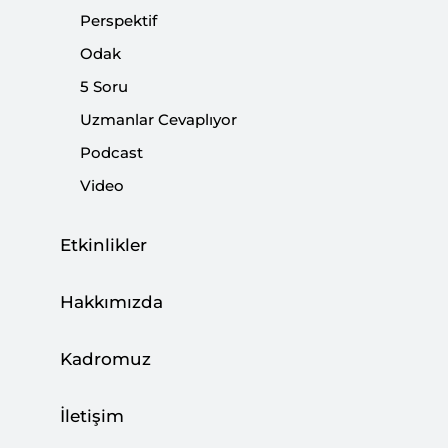
gündeme getirdi.
Perspektif
Odak
Paylaş:
5 Soru
Uzmanlar Cevaplıyor
Podcast
Video
Etkinlikler
Hakkımızda
Kadromuz
Türkiye bir süredir Libya'dan Irak'a geniş bir
İletişim
sahada gerek sınır güvenliği gerekse