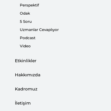
Perspektif
Tartışıldı
Odak
|
HABER
SETA
5 Soru
Uzmanlar Cevaplıyor
Podcast
5 Soru: Avusturya Seçimleri
Video
|
5 SORU
KAZIM KESKİN
Etkinlikler
Hakkımızda
Alman Devleti ne Kadar Âciz?
Kadromuz
|
YORUM
KEMAL İNAT
İletişim