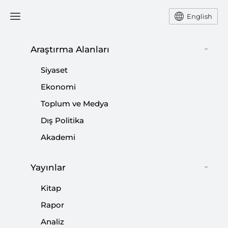
English
Araştırma Alanları
#
ANTİSEMİTİZM
Siyaset
Ekonomi
Toplum ve Medya
Dış Politika
Avrupa’da Müslümanın Adı Yok
Akademi
|
5 SORU
ZELİHA ELİAÇIK
Yayınlar
Kitap
Rapor
Trump’ın Sözde “Orta Doğu Barış Planı”
Analiz
Washington’da Düzenlenen Panelde