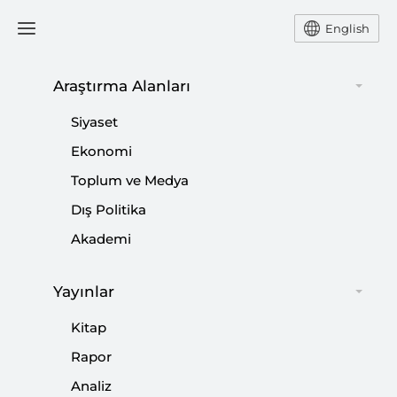
English
Araştırma Alanları
#
ALMANYA-PKK
Siyaset
(YPG/PYD/SDG) İLİŞKİLERİ
Ekonomi
Toplum ve Medya
Dış Politika
Akademi
Biden Tartışması Gölgesinde Geçen NATO
Zirvesi
Yayınlar
|
YORUM
NEBİ MİŞ
Kitap
Rapor
Analiz