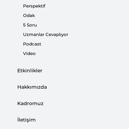
Perspektif
Odak
Paylaş:
5 Soru
Uzmanlar Cevaplıyor
Podcast
Video
Etkinlikler
Hakkımızda
Kadromuz
Geçen hafta Avrupa Parlamentosu (AP)
üyelerine gönderilen genelgeye göre, AP
İletişim
başkanı Antonio Tanjani'nin teklifiyle AB terör