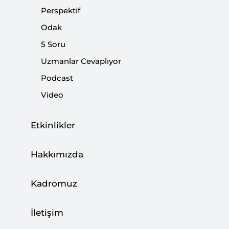
Almanya’daki yoğun faaliyetlerine göz yumması ikili
Perspektif
ilişkilerde başlıca sorunlar arasında yer almaya devam
Odak
edecek.
5 Soru
Uzmanlar Cevaplıyor
Paylaş:
Podcast
Video
Etkinlikler
Hakkımızda
Kadromuz
İletişim