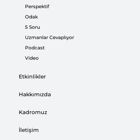
Perspektif
Paylaş:
Odak
5 Soru
Uzmanlar Cevaplıyor
Podcast
Video
Etkinlikler
Hakkımızda
Kadromuz
Türkiye, Ortadoğu ve Balkanlarda etkin bir güç
olarak yükselerek kendi dış politika yapım
İletişim
süreçlerinde bağımsız kararlar alırken, Doğu