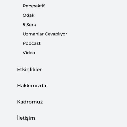
açıkladı.
Perspektif
Odak
Paylaş:
5 Soru
Uzmanlar Cevaplıyor
Podcast
Video
Etkinlikler
Hakkımızda
Kadromuz
Muhalefetin 6'lı masasının seçimlere giderken
İletişim
nasıl bir dizilim içinde olacağı şekillenmeye