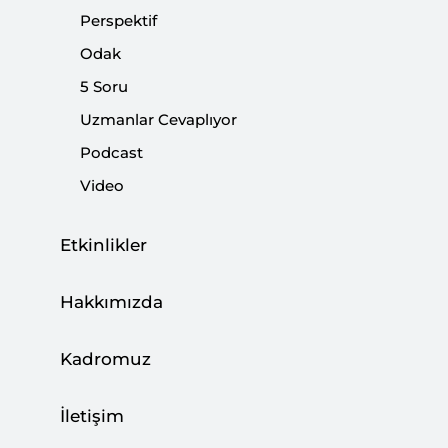
Perspektif
Odak
5 Soru
Uzmanlar Cevaplıyor
Podcast
Video
Etkinlikler
Hakkımızda
Cumhurbaşkanı Erdoğan dün Dağlık Karabağ
zaferini kutlamak için Zafer Geçidi
Kadromuz
Töreni'ndeydi.
"İki devlet,
bir millet"
şiarını
perçinleyen sembollerle dolu törende yapılan
İletişim
konuşmalar üç kritik noktaya işaret ediyordu.