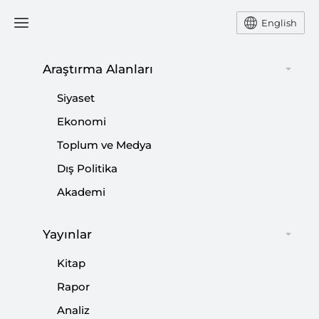
English
Araştırma Alanları
#
TÜRK-ERMENİ İLİŞKİLERİ
Siyaset
Ekonomi
Toplum ve Medya
Dış Politika
Yeniden İnşa Sürecinde Uluslararası
Akademi
Dayanışma Testi
Yayınlar
|
PODCAST
KADİR ÜSTÜN
Kitap
Rapor
Analiz
Depremin Dış Politikaya Etkisi Ne Olur?