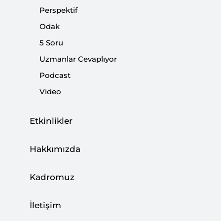
Perspektif
|
YORUM
BURHANETTİN DURAN
Odak
5 Soru
Uzmanlar Cevaplıyor
Yepyeni Bir Kimlik Siyaseti Fırtınasına
Podcast
Giriyoruz
Video
|
YORUM
BURHANETTİN DURAN
Etkinlikler
Hakkımızda
Türkiye-Ermenistan İlişkilerinde Yeni Yol
Kadromuz
Haritası mı?
|
İletişim
YORUM
TALHA KÖSE