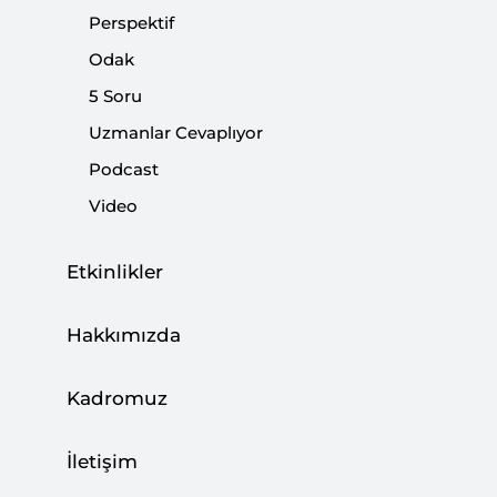
soru işareti barındırıyor.
Perspektif
Odak
Paylaş:
5 Soru
Uzmanlar Cevaplıyor
Podcast
Video
Etkinlikler
Hakkımızda
Kadromuz
Dünya üzerinde yaklaşık 3,8 milyar kişi
İletişim
tarafından kullanılan sosyal