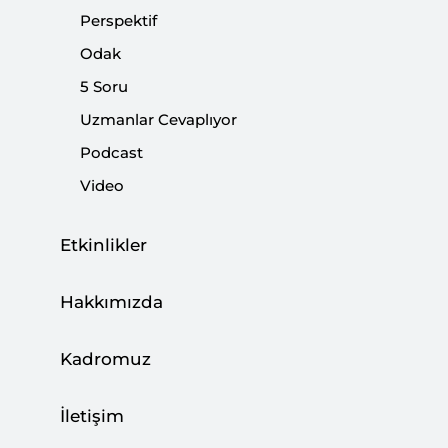
Alternatif Bir Sosyal Medya Mümkün mü?
Perspektif
|
DİJİTAL MEDYA
METİN EROL
,
DENİZ İSTİKBAL
Odak
5 Soru
Uzmanlar Cevaplıyor
Podcast
Video
Etkinlikler
Hakkımızda
Rapor: Alternatif Sosyal Medya Arayışları |
Kadromuz
Çin, Rusya ve Japonya
İletişim
|
DİJİTAL MEDYA
METİN EROL
,
DENİZ İSTİKBAL