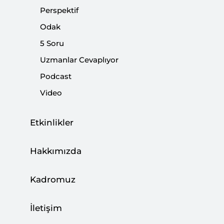
Perspektif
Medya
Odak
|
YORUM
CENAY BABAOĞLU
5 Soru
Uzmanlar Cevaplıyor
Podcast
Yalan Haberle Mücadelede Küresel
Video
Eğilimler
|
Etkinlikler
YORUM
YENAL GÖKSUN
Hakkımızda
Veri, Sosyal Medya ve Riskler
Kadromuz
|
YORUM
CENAY BABAOĞLU
İletişim