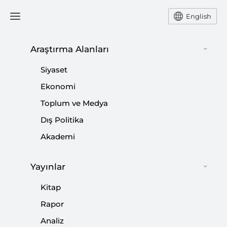
English
Araştırma Alanları
#
WECHAT
Siyaset
Ekonomi
Toplum ve Medya
Dış Politika
Teknolojik Güç, Kamusal Alan ve Musk’ın
Akademi
Twitter Macerası
Yayınlar
|
YORUM
KADİR ÜSTÜN
Kitap
Rapor
Analiz
Dijital Sorunsallarda Bugün: Sosyal