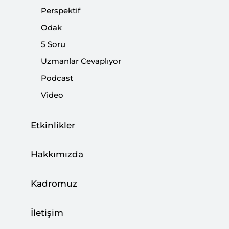
Perspektif
Odak
Paylaş:
5 Soru
Uzmanlar Cevaplıyor
Podcast
Video
Etkinlikler
Hakkımızda
Kadromuz
10 Aralık AB Zirvesi'nin önemli bir tarih
olduğunu son dönemdeki gelişmeler
İletişim
gösteriyor. Ekim ayında yapılan zirvede