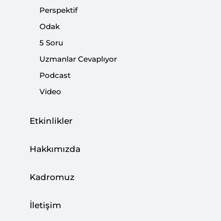
Paylaş:
Perspektif
Odak
5 Soru
Uzmanlar Cevaplıyor
Podcast
Video
Etkinlikler
Hakkımızda
1. İsrail’in özür dilemesini gerektirecek süreç
nasıl gerçekleşti?
Kadromuz
Türkiye-İsrail ilişkileri Türkiye’nin Suriye ile
İletişim
İsrail’in arasında arabuluculuk faaliyetleri