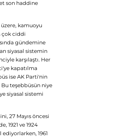
iyet son haddine
ü üzere, kamuoyu
 çok ciddi
nrasında gündemine
lan siyasal sistemin
ciyle karşılaştı. Her
ti'ye kapatılma
üs ise AK Parti'nin
. Bu teşebbüsün niye
ye siyasal sistemi
ni, 27 Mayıs öncesi
, 1921 ve 1924
 ediyorlarken, 1961