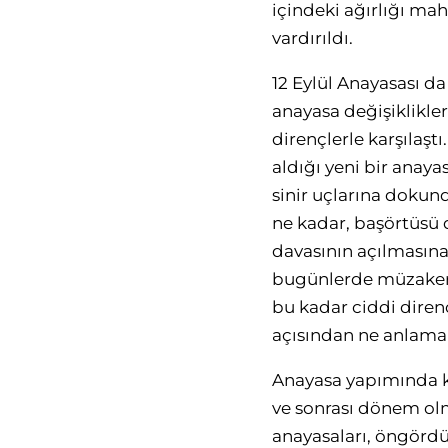
içindeki ağırlığı mah
vardırıldı.
12 Eylül Anayasası 
anayasa değişiklikle
dirençlerle karşılaş
aldığı yeni bir anaya
sinir uçlarına dokundu
ne kadar, başörtüsü 
davasının açılmasına 
bugünlerde müzakerey
bu kadar ciddi direnç
açısından ne anlama
Anayasa yapımında kr
ve sonrası dönem ol
anayasaları, öngördü