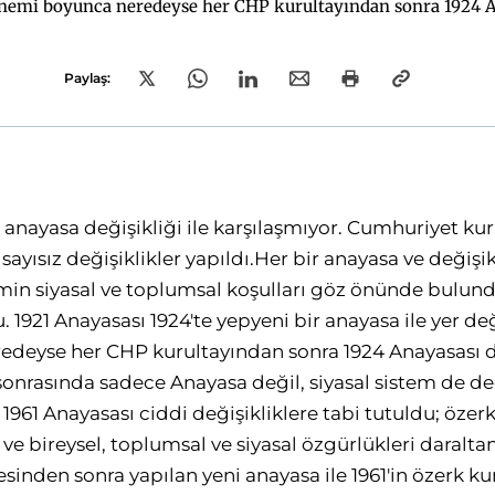
ikliğe uğradı. 1961'de askeri darbe
rın
Paylaş:
özerk kurumlarının sistem içindeki ağırlığı mahfuz 
 anayasa değişikliği ile karşılaşmıyor. Cumhuriyet 
sayısız değişiklikler yapıldı.Her bir anayasa ve değişik
in siyasal ve toplumsal koşulları göz önünde bulund
 1921 Anayasası 1924'te yepyeni bir anayasa ile yer deği
deyse her CHP kurultayından sonra 1924 Anayasası de
sonrasında sadece Anayasa değil, siyasal sistem de deği
1961 Anayasası ciddi değişikliklere tabi tutuldu; özer
dı ve bireysel, toplumsal ve siyasal özgürlükleri daral
besinden sonra yapılan yeni anayasa ile 1961'in özerk k