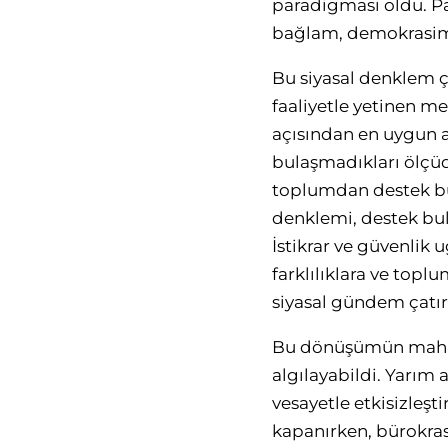
paradigması oldu. Pa
bağlam, demokrasimiz
Bu siyasal denklem çe
faaliyetle yetinen m
açısından en uygun akt
bulaşmadıkları ölçü
toplumdan destek bul
denklemi, destek bul
İstikrar ve güvenlik u
farklılıklara ve topl
siyasal gündem çatı
Bu dönüşümün mahiye
algılayabildi. Yarım 
vesayetle etkisizleşti
kapanırken, bürokrasi