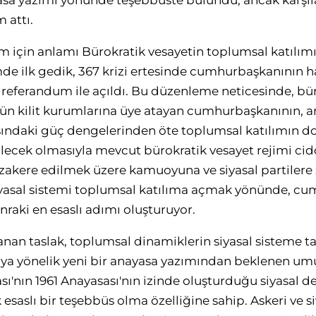
asa yazımı yönünde teşebbüste bulundu, ancak karşıla
 attı.
em için anlamı Bürokratik vesayetin toplumsal katılımı
de ilk gedik, 367 krizi ertesinde cumhurbaşkanının h
 referandum ile açıldı. Bu düzenleme neticesinde, bü
 kilit kurumlarına üye atayan cumhurbaşkanının, artı
arasındaki güç dengelerinden öte toplumsal katılımın 
lecek olmasıyla mevcut bürokratik vesayet rejimi cidd
üzakere edilmek üzere kamuoyuna ve siyasal partiler
 siyasal sistemi toplumsal katılıma açmak yönünde, c
aki en esaslı adımı oluşturuyor.
anan taslak, toplumsal dinamiklerin siyasal sisteme 
a yönelik yeni bir anayasa yazımından beklenen umu
sı'nın 1961 Anayasası'nın izinde oluşturduğu siyasal 
esaslı bir teşebbüs olma özelliğine sahip. Askeri ve si