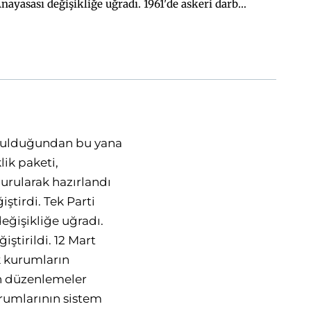
tutulmak kaydıyla, 12 Mart'ın açtığı otoriter zihniyet son haddine vardırıldı.
kurulduğundan bu yana
lik paketi,
urularak hazırlandı
ştirdi. Tek Parti
ğişikliğe uğradı.
ştirildi. 12 Mart
k kurumların
tan düzenlemeler
urumlarının sistem