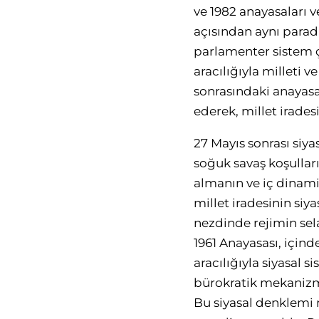
ve 1982 anayasaları v
açısından aynı parad
parlamenter sistem 
aracılığıyla milleti 
sonrasındaki anayas
ederek, millet irades
27 Mayıs sonrası siya
soğuk savaş koşullar
almanın ve iç dinami
millet iradesinin siy
nezdinde rejimin sel
1961 Anayasası, için
aracılığıyla siyasal 
bürokratik mekanizmay
Bu siyasal denklemi 