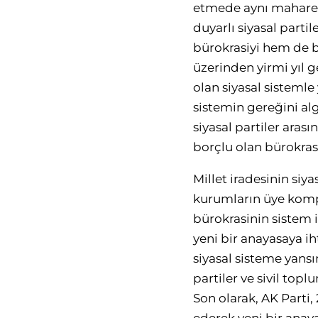
etmede aynı mahareti
duyarlı siyasal part
bürokrasiyi hem de bü
üzerinden yirmi yıl
olan siyasal sistemle 
sistemin gereğini alg
siyasal partiler ara
borçlu olan bürokras
Millet iradesinin si
kurumların üye kompo
bürokrasinin sistem i
yeni bir anayasaya ih
siyasal sisteme yansı
partiler ve sivil topl
Son olarak, AK Parti