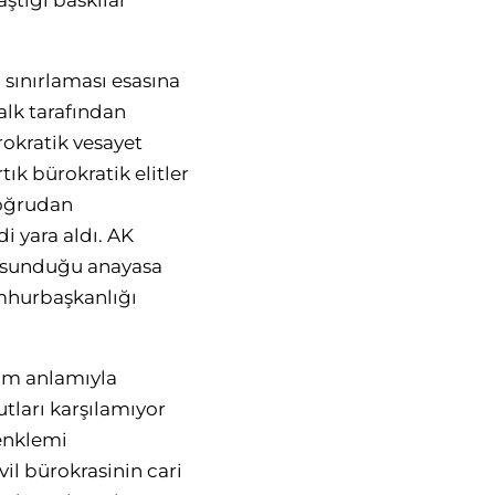
ştığı baskılar
 sınırlaması esasına
alk tarafından
rokratik vesayet
k bürokratik elitler
doğrudan
i yara aldı. AK
e sunduğu anayasa
umhurbaşkanlığı
tam anlamıyla
tları karşılamıyor
denklemi
vil bürokrasinin cari