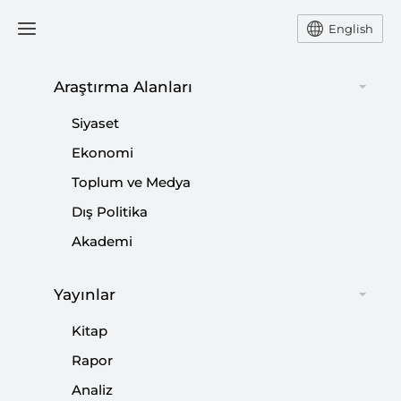
English
Araştırma Alanları
Siyaset
Ekonomi
Toplum ve Medya
Dış Politika
Akademi
Yayınlar
Arda Mevlütoğlu
Kitap
Rapor
İstanbul Teknik Üniversitesi Uzay Mühendisliği
Bölümü'nden lisans, Orta Doğu Teknik Üniversitesi
Analiz