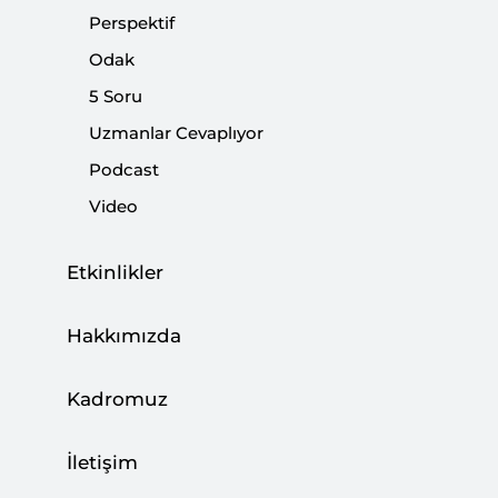
açıklamadan, iktidarın hem yasama grubu hem de
Perspektif
yürütme organı, kendi görev alanlarına ilişkin
Odak
çalışmalara hızla başladılar.
5 Soru
Uzmanlar Cevaplıyor
Paylaş:
Podcast
Video
Etkinlikler
Hakkımızda
Kadromuz
İletişim