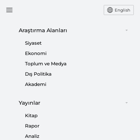
English
Ana Sayfa
Podcast
Araştırma Alanları
Siyaset
Ekonomi
29 Haziran 2022
Toplum ve Medya
Podcast: What to Expect
Dış Politika
From NATO’s Madrid
Akademi
Summit
Yayınlar
Kitap
MURAT ASLAN
Rapor
Analiz