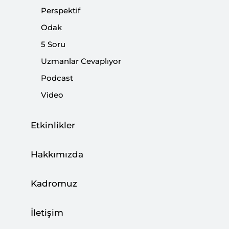
Perspektif
Odak
5 Soru
Uzmanlar Cevaplıyor
Podcast
00:00
12:33
Video
Etkinlikler
‹
Podcast | Aile ve Nüfus 10 Yılı:
›
Nereden Nereye?
Hakkımızda
Kadromuz
What to Expect From NATO's Madrid Summit, Murat
İletişim
Aslan