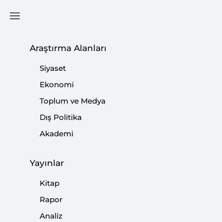
Ana Sayfa
Podcast
Araştırma Alanları
Siyaset
Ekonomi
13 Temmuz 2023
Toplum ve Medya
Podcast: Vilnius Zirvesi
Dış Politika
Sonrası NATO’nun Savunma
Akademi
Stratejilerinde Ne Değişti?
Yayınlar
Kitap
Rapor
Analiz