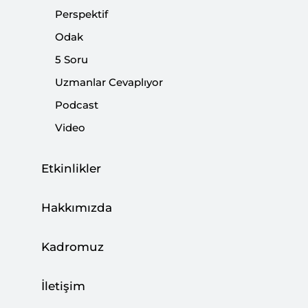
Perspektif
Odak
5 Soru
Uzmanlar Cevaplıyor
00:00
27:37
Podcast
Video
‹
Podcast | Aile ve Nüfus 10 Yılı:
Etkinlikler
›
Nereden Nereye?
Hakkımızda
Kadromuz
Vilnius Zirvesi Sonrası NATO'nun Savunma Stratejileri
İletişim
SETA
Vilnius Zirvesi Sonrası NATO’nun Savunma Stratejile
·